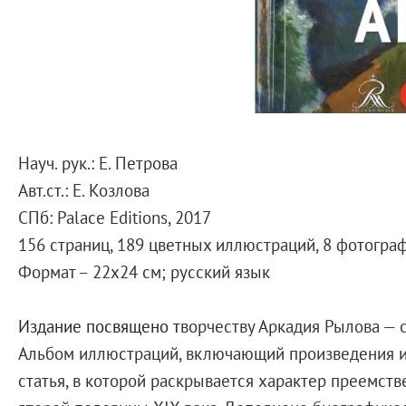
Справочная информация
Адреса и часы работы
О билетах, льготах и услугах
Правила покупки и возврата билетов
Правила посещения музея
Высказать мнение / Сообщить о проблеме
Науч. рук.: Е. Петрова
Экскурсии
Авт.ст.: Е. Козлова
Лекции и абонементы
СПб: Palace Editions, 2017
Лекторий
156 страниц, 189 цветных иллюстраций, 8 фотогра
Лекции
Формат – 22х24 см; русский язык
Абонементы
Доступный музей
Издание посвящено т
ворчеству Аркадия Рылова — 
Программы и мероприятия
Альбом иллюстраций, включающий произведения из 
Социально-культурные проекты
статья, в которой раскрывается характер преемст
Для СМИ