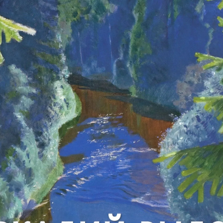
X века
еков
-летию со дня рождения
 наследие
рождения