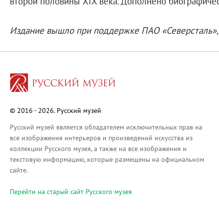
второй половины XIX века. Дополнено биографиче
О Музее
О музее
Издание вышло при поддержке ПАО «Северсталь»
Генеральный директор
Дирекция
Дворцы и сады
Михайловский дворец
Корпус Бенуа
Михайловский (Инженерный) замок
© 2016 - 2026. Русский музей
Мраморный дворец
Русский музей является обладателем исключительных прав на
Строгановский дворец
все изображения интерьеров и произведений искусства из
Домик Петра I
коллекции Русского музея, а также на все изображения и
текстовую информацию, которые размещены на официальном
Летний дворец Петра I
сайте.
Летний сад
Перейти на cтарый сайт Русского музея
Михайловский сад
Западный павильон Михайловского за