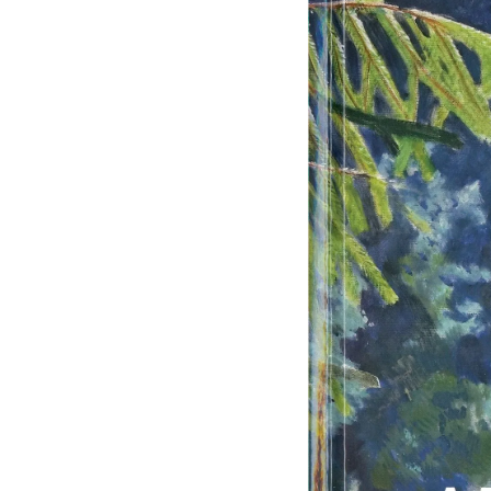
Русское искусство XVIII века
Русское искусство второй половины XI
Русское народное искусство XVII-XXI в
Будущие выставки
Выездные выставки
Садко
Михаил Нестеров
Архив выставок
Степан Эрьзя – скульптор мира. К 150
Эпоха Императора Александра III и её
Архип Куинджи. Иллюзия света
Русская традиция
Наш авангард
Фёдор Васильев. К 175-летию со дня 
Посетителям