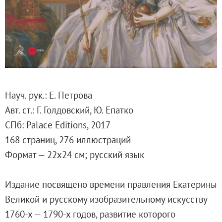
Русское искусство второй половины XI
Русское народное искусство XVII-XXI в
Будущие выставки
Выездные выставки
Садко
Михаил Нестеров
Науч. рук.: Е. Петрова
Архив выставок
Авт. ст.: Г. Голдовский, Ю. Епатко
Степан Эрьзя – скульптор мира. К 150
СПб: Palace Editions, 2017
Эпоха Императора Александра III и её
168 страниц, 276 иллюстраций
Архип Куинджи. Иллюзия света
Формат — 22х24 см; русский язык
Русская традиция
Наш авангард
Издание посвящено времени правления Екатерины
Фёдор Васильев. К 175-летию со дня 
Великой и русскому изобразительному искусству
Посетителям
1760-х — 1790-х годов, развитие которого
Справочная информация