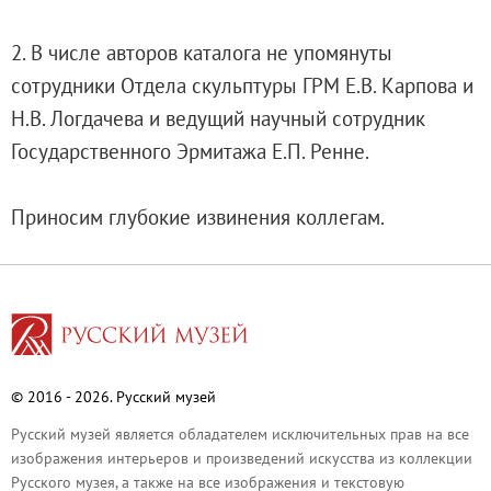
Филиал в Кемерово
2. В числе авторов каталога не упомянуты
Клуб Друзей Русского музея
сотрудники Отдела скульптуры ГРМ Е.В. Карпова и
Партнеры и спонсоры
Н.В. Логдачева и ведущий научный сотрудник
Культурно-просветительские и выставочные
Государственного Эрмитажа Е.П. Ренне.
Ассоциация художественных музеев
Локальные нормативные акты
Приносим глубокие извинения коллегам.
Уставные документы
Закупки
Результаты проведения специальной о
Аренда
Противодействие терроризму
Противодействие коррупции
© 2016 - 2026. Русский музей
Страницы памяти
Русский музей является обладателем исключительных прав на все
Коллекции
изображения интерьеров и произведений искусства из коллекции
Древнерусское искусство
Русского музея, а также на все изображения и текстовую