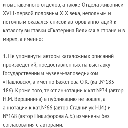
и выставочного отделов, а также Отдела живописи
О музее
XVIII-первой половины XIX века, неполным и
Генеральный директор
неточным оказался список авторов аннотаций к
Дирекция
каталогу выставки «Екатерина Великая в стране и в
Дворцы и сады
мире», а именно:
Михайловский дворец
Корпус Бенуа
1. Не упомянуты авторы каталожных описаний
Михайловский (Инженерный) замок
произведений, предоставленных на выставку
Мраморный дворец
Государственным музеем-заповедником
Строгановский дворец
«Павловск», а именно Баженова О.К. (кат.№183-
Домик Петра I
186). Кроме того, текст аннотации к кат.№34 (автор
Летний дворец Петра I
Н.М. Вершинина) в публикацию не вошел, а
Летний сад
аннотации к кат.№66 (автор Стадничук Н.И.) и
Михайловский сад
№168 (автор Никифорова А.Б.) изменены без
Западный павильон Михайловского за
согласования с авторами.
Восточный павильон Михайловского за