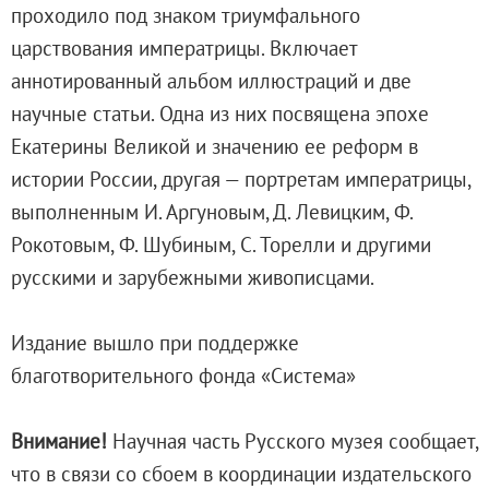
проходило под знаком триумфального
Адреса и часы работы
царствования императрицы. Включает
О билетах, льготах и услугах
аннотированный альбом иллюстраций и две
Правила покупки и возврата билетов
научные статьи. Одна из них посвящена эпохе
Правила посещения музея
Екатерины Великой и значению ее реформ в
Высказать мнение / Сообщить о проблеме
истории России, другая — портретам императрицы,
Экскурсии
выполненным И. Аргуновым, Д. Левицким, Ф.
Лекции и абонементы
Рокотовым, Ф. Шубиным, С. Торелли и другими
Лекторий
русскими и зарубежными живописцами.
Лекции
Абонементы
Издание вышло при поддержке
Доступный музей
благотворительного фонда «Система»
Программы и мероприятия
Социально-культурные проекты
Внимание!
Научная часть Русского музея сообщает,
Для СМИ
что в связи со сбоем в координации издательского
О Музее