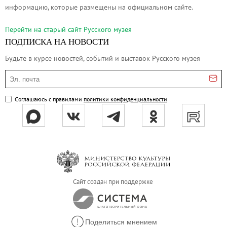
информацию, которые размещены на официальном сайте.
Живопись XVIII – первой половины XIX вв.
Живопись второй половины XIX века - начал
Перейти на cтарый сайт Русского музея
Скульптура XVIII – начала XX вв.
ПОДПИСКА НА НОВОСТИ
Скульптура XX – XXI вв.
Будьте в курсе новостей, событий и выставок Русского музея
Нумизматика
Эл. почта
Гравюра
Соглашаюсь с правилами
Рисунок
политики конфиденциальности
Декоративно-прикладное искусство
Народное искусство
Искусство новейших течений
Архив изображений
Современная фотография
Сайт создан при поддержке
Дар Петера и Ирене Людвиг
Образование и наука
Молодёжный совет
Поделиться мнением