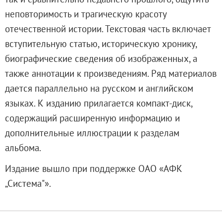
О музее
неповторимость и трагическую красоту
Генеральный директор
отечественной истории. Текстовая часть включает
Дирекция
вступительную статью, историческую хронику,
Дворцы и сады
биографические сведения об изображенных, а
Михайловский дворец
также аннотации к произведениям. Ряд материалов
Корпус Бенуа
дается параллельно на русском и английском
Михайловский (Инженерный) замок
языках. К изданию прилагается компакт-диск,
Мраморный дворец
содержащий расширенную информацию и
Строгановский дворец
дополнительные иллюстрации к разделам
Домик Петра I
альбома.
Летний дворец Петра I
Издание вышло при поддержке ОАО «АФК
Летний сад
„Система"».
Михайловский сад
Западный павильон Михайловского за
Восточный павильон Михайловского за