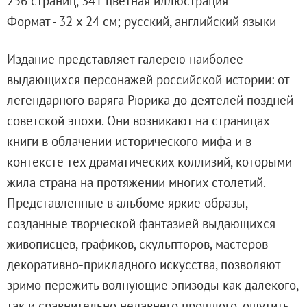
256 страниц, 341 цветная иллюстрация
Адреса и часы работы
Формат - 32 х 24 см; русский, английский языки
О билетах, льготах и услугах
Правила покупки и возврата билетов
Издание представляет галерею наиболее
Правила посещения музея
выдающихся персонажей российской истории: от
Высказать мнение / Сообщить о проблеме
легендарного варяга Рюрика до деятелей поздней
Экскурсии
советской эпохи. Они возникают на страницах
Лекции и абонементы
книги в облачении исторического мифа и в
Лекторий
контексте тех драматических коллизий, которыми
Лекции
жила страна на протяжении многих столетий.
Абонементы
Представленные в альбоме яркие образы,
Доступный музей
созданные творческой фантазией выдающихся
Программы и мероприятия
живописцев, графиков, скульпторов, мастеров
Социально-культурные проекты
декоративно-прикладного искусства, позволяют
Для СМИ
зримо пережить волнующие эпизоды как далекого,
О Музее
так и сравнительно недавнего прошлого, ощутить