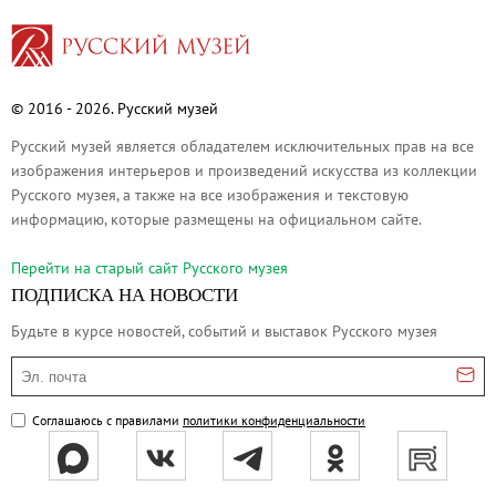
Филиал в Кемерово
Клуб Друзей Русского музея
Партнеры и спонсоры
© 2016 - 2026. Русский музей
Культурно-просветительские и выставочные
Русский музей является обладателем исключительных прав на все
Ассоциация художественных музеев
изображения интерьеров и произведений искусства из коллекции
Локальные нормативные акты
Русского музея, а также на все изображения и текстовую
Уставные документы
информацию, которые размещены на официальном сайте.
Закупки
Перейти на cтарый сайт Русского музея
Результаты проведения специальной о
ПОДПИСКА НА НОВОСТИ
Аренда
Будьте в курсе новостей, событий и выставок Русского музея
Противодействие терроризму
Эл. почта
Противодействие коррупции
Страницы памяти
Соглашаюсь с правилами
политики конфиденциальности
Коллекции
Древнерусское искусство