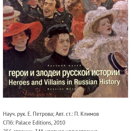
Русское искусство второй половины XI
Русское народное искусство XVII-XXI в
Будущие выставки
Выездные выставки
Садко
Михаил Нестеров
Архив выставок
Степан Эрьзя – скульптор мира. К 150
Эпоха Императора Александра III и её
Архип Куинджи. Иллюзия света
Русская традиция
Наш авангард
Фёдор Васильев. К 175-летию со дня 
Науч. рук. Е. Петрова; Авт. ст.: П. Климов
Посетителям
СПб: Palace Editions, 2010
Справочная информация