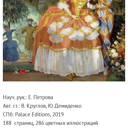
Русское искусство второй половины XI
Русское народное искусство XVII-XXI в
Будущие выставки
Выездные выставки
Садко
Михаил Нестеров
Архив выставок
Степан Эрьзя – скульптор мира. К 150
Эпоха Императора Александра III и её
Архип Куинджи. Иллюзия света
Русская традиция
Науч. рук.: Е. Петрова
Наш авангард
Авт. ст.: В. Круглов, Ю. Демиденко
Фёдор Васильев. К 175-летию со дня 
СПб: Palace Editions, 2019
Посетителям
188 страниц, 286 цветных иллюстраций
Справочная информация