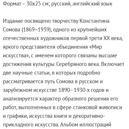
Формат – 30х25 см; русский, английский язык
Адреса и часы работы
О билетах, льготах и услугах
Издание посвящено творчеству Константина
Правила покупки и возврата билетов
Сомова (1869‒1939), одного из крупнейших
Правила посещения музея
отечественных художников первой трети ХХ века,
Высказать мнение / Сообщить о проблеме
яркого представителя объединения «Мир
Экскурсии
искусства», с именем которого связаны высшие
Лекции и абонементы
достижения культуры Серебряного века. Включает
Лекторий
две научные статьи, в которых подробно
Лекции
рассматривается путь Сомова в русском и
Абонементы
зарубежном искусстве 1890–1930-х годов и
Доступный музей
анализируется характер образного решения его
Программы и мероприятия
работ, выполненных в сфере станковой живописи
Социально-культурные проекты
и графики, искусства книги и декоративно-
Для СМИ
прикладного искусства. Альбом иллюстраций
О Музее