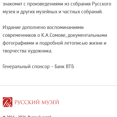
знакомит с произведениями из собрания Русского
О музее
музея и других музейных и частных собраний.
Генеральный директор
Дирекция
Издание дополнено воспоминаниями
Дворцы и сады
современников о К.А.Сомове, документальными
Михайловский дворец
фотографиями и подробной летописью жизни и
Корпус Бенуа
творчества художника.
Михайловский (Инженерный) замок
Мраморный дворец
Генеральный спонсор – Банк ВТБ
Строгановский дворец
Домик Петра I
Летний дворец Петра I
Летний сад
Михайловский сад
Западный павильон Михайловского за
Восточный павильон Михайловского за