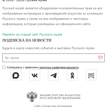
© 2016 - 2026. Русский музей
Филиал в Кемерово
Русский музей является обладателем исключительных прав на все
Клуб Друзей Русского музея
изображения интерьеров и произведений искусства из коллекции
Партнеры и спонсоры
Русского музея, а также на все изображения и текстовую
информацию, которые размещены на официальном сайте.
Культурно-просветительские и выставочные
Ассоциация художественных музеев
Перейти на cтарый сайт Русского музея
Локальные нормативные акты
ПОДПИСКА НА НОВОСТИ
Уставные документы
Будьте в курсе новостей, событий и выставок Русского музея
Закупки
Эл. почта
Результаты проведения специальной о
Соглашаюсь с правилами
политики конфиденциальности
Аренда
Противодействие терроризму
Противодействие коррупции
Страницы памяти
Коллекции
Древнерусское искусство
Сайт создан при поддержке