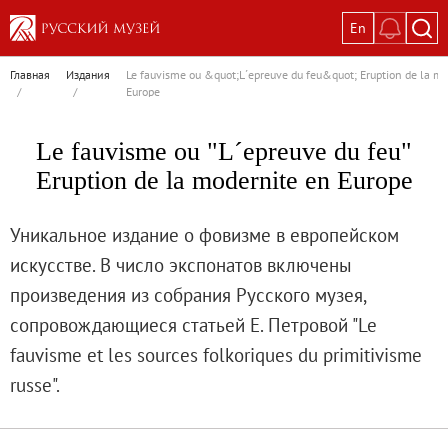
En
Выставки
Главная
Издания
Le fauvisme ou &quot;L´epreuve du feu&quot; Eruption de la m
/
/
Europe
Текущие выставки
Великая. Образ женщины в русском ис
Le fauvisme ou "L´epreuve du feu"
Пётр Кончаловский. Сад в цвету
Eruption de la modernitе en Europe
Иван Шишкин. Русский лес
Василий Тропинин
Уникальное издание о фовизме в европейском
Окрестности Санкт-Петербурга в гравюр
искусстве. В число экспонатов включены
Памяти Киры Владимировны Михайлово
произведения из собрания Русского музея,
Постоянные экспозиции
сопровождающиеся статьей Е. Петровой "Le
Постоянная экспозиция «Наш Авангард
fauvisme et les sources folkoriques du primitivisme
Русское искусство первой половины XI
russe".
Древнерусское искусство ХII—XVII век
Русское искусство XVIII века