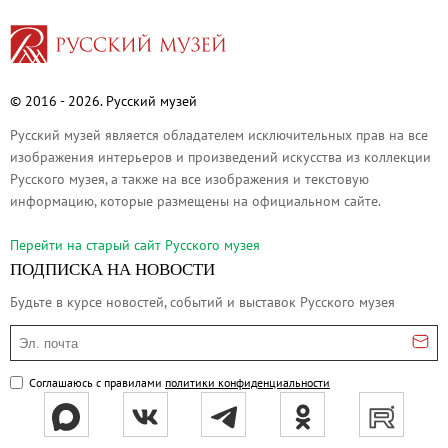
Русское искусство второй половины XI
Русское народное искусство XVII-XXI в
Будущие выставки
Выездные выставки
© 2016 - 2026. Русский музей
Садко
Русский музей является обладателем исключительных прав на все
изображения интерьеров и произведений искусства из коллекции
Михаил Нестеров
Русского музея, а также на все изображения и текстовую
Архив выставок
информацию, которые размещены на официальном сайте.
Степан Эрьзя – скульптор мира. К 150
Перейти на cтарый сайт Русского музея
Эпоха Императора Александра III и её
ПОДПИСКА НА НОВОСТИ
Архип Куинджи. Иллюзия света
Будьте в курсе новостей, событий и выставок Русского музея
Русская традиция
Эл. почта
Наш авангард
Фёдор Васильев. К 175-летию со дня 
Соглашаюсь с правилами
политики конфиденциальности
Посетителям
Справочная информация