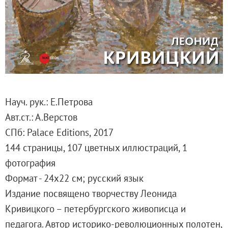
Русское искусство второй половины XI
Русское народное искусство XVII-XXI в
Будущие выставки
Выездные выставки
Садко
Михаил Нестеров
Архив выставок
Науч. рук.: Е.Петрова
Степан Эрьзя – скульптор мира. К 150
Авт.ст.: А.Верстов
Эпоха Императора Александра III и её
СПб: Palace Editions, 2017
Архип Куинджи. Иллюзия света
144 страницы, 107 цветных иллюстраций, 1
Русская традиция
фотография
Наш авангард
Формат - 24х22 см; русский язык
Фёдор Васильев. К 175-летию со дня 
Издание посвящено творчеству Леонида
Посетителям
Кривицкого – петербургского живописца и
Справочная информация
педагога. Автор историко-революционных полотен,