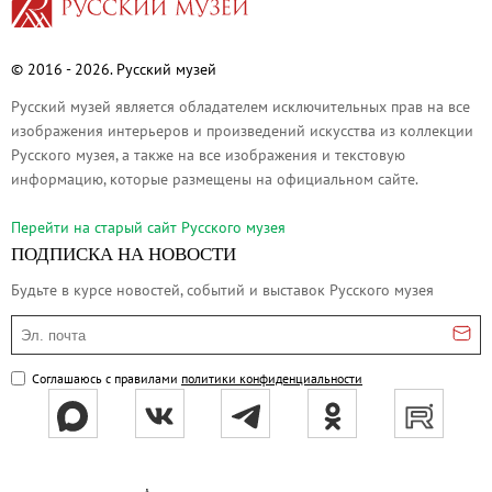
О музее
Генеральный директор
© 2016 - 2026. Русский музей
Дирекция
Русский музей является обладателем исключительных прав на все
Дворцы и сады
изображения интерьеров и произведений искусства из коллекции
Михайловский дворец
Русского музея, а также на все изображения и текстовую
Корпус Бенуа
информацию, которые размещены на официальном сайте.
Михайловский (Инженерный) замок
Перейти на cтарый сайт Русского музея
Мраморный дворец
ПОДПИСКА НА НОВОСТИ
Строгановский дворец
Будьте в курсе новостей, событий и выставок Русского музея
Домик Петра I
Эл. почта
Летний дворец Петра I
Летний сад
Соглашаюсь с правилами
политики конфиденциальности
Михайловский сад
Западный павильон Михайловского за
Восточный павильон Михайловского за