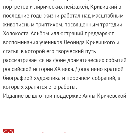
Адреса и часы работы
портретов и лирических пейзажей, Кривицкий в
О билетах, льготах и услугах
последние годы жизни работал над масштабным
Правила покупки и возврата билетов
живописным триптихом, посвященным трагедии
Правила посещения музея
Холокоста. Альбом иллюстраций предваряют
Высказать мнение / Сообщить о проблеме
воспоминания учеников Леонида Кривицкого и
Экскурсии
статья, в которой его творческий путь
Лекции и абонементы
рассматривается на фоне драматических событий
Лекторий
российской истории ХХ века. Дополнено краткой
Лекции
биографией художника и перечнем собраний, в
Абонементы
которых хранятся его работы.
Доступный музей
Издание вышло при поддержке Аллы Кричевской
Программы и мероприятия
Социально-культурные проекты
Для СМИ
О Музее