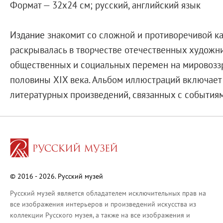
О Музее
Формат — 32х24 см; русский, английский язык
О музее
Генеральный директор
Издание
знакомит со сложной и противоречивой ка
Дирекция
раскрывалась в творчестве отечественных художни
Дворцы и сады
общественных и социальных перемен на мировоззр
Михайловский дворец
половины XIX века. Альбом иллюстраций включает 
Корпус Бенуа
литературных произведений, связанных с события
Михайловский (Инженерный) замок
Мраморный дворец
Строгановский дворец
Домик Петра I
Летний дворец Петра I
© 2016 - 2026. Русский музей
Летний сад
Русский музей является обладателем исключительных прав на
Михайловский сад
все изображения интерьеров и произведений искусства из
Западный павильон Михайловского за
коллекции Русского музея, а также на все изображения и