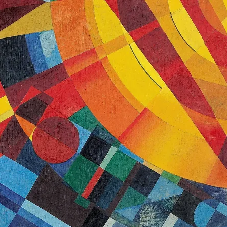
X века
еков
-летию со дня рождения
 наследие
рождения