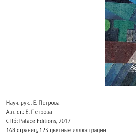
Справочная информация
Адреса и часы работы
О билетах, льготах и услугах
Правила покупки и возврата билетов
Правила посещения музея
Высказать мнение / Сообщить о проблеме
Экскурсии
Лекции и абонементы
Лекторий
Лекции
Абонементы
Доступный музей
Науч. рук.: Е. Петрова
Программы и мероприятия
Авт. ст.: Е. Петрова
Социально-культурные проекты
СПб: Palace Editions, 2017
Для СМИ
168 страниц, 123 цветные иллюстрации