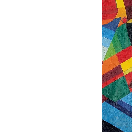
Русское искусство XVIII века
Русское искусство второй половины XI
Русское народное искусство XVII-XXI в
Будущие выставки
Выездные выставки
Садко
Михаил Нестеров
Архив выставок
Степан Эрьзя – скульптор мира. К 150
Эпоха Императора Александра III и её
Архип Куинджи. Иллюзия света
Русская традиция
Наш авангард
Фёдор Васильев. К 175-летию со дня 
Посетителям