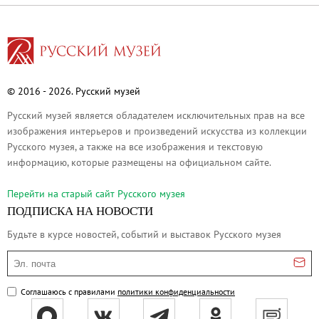
Адреса и часы работы
О билетах, льготах и услугах
Правила покупки и возврата билетов
Правила посещения музея
© 2016 - 2026. Русский музей
Высказать мнение / Сообщить о проблеме
Экскурсии
Русский музей является обладателем исключительных прав на все
изображения интерьеров и произведений искусства из коллекции
Лекции и абонементы
Русского музея, а также на все изображения и текстовую
Лекторий
информацию, которые размещены на официальном сайте.
Лекции
Перейти на cтарый сайт Русского музея
Абонементы
ПОДПИСКА НА НОВОСТИ
Доступный музей
Будьте в курсе новостей, событий и выставок Русского музея
Программы и мероприятия
Эл. почта
Социально-культурные проекты
Для СМИ
Соглашаюсь с правилами
политики конфиденциальности
О Музее