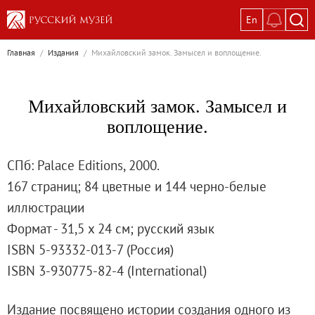
En
Выставки
Главная
/
Издания
/
Михайловский замок. Замысел и воплощение.
Текущие выставки
Великая. Образ женщины в русском ис
Михайловский замок. Замысел и
Пётр Кончаловский. Сад в цвету
воплощение.
Иван Шишкин. Русский лес
Василий Тропинин
СПб: Palace Editions, 2000.
Окрестности Санкт-Петербурга в гравюр
167 страниц; 84 цветные и 144 черно-белые
Памяти Киры Владимировны Михайлово
иллюстрации
Постоянные экспозиции
Формат - 31,5 х 24 см; русский язык
Постоянная экспозиция «Наш Авангард
ISBN 5-93332-013-7 (Россия)
Русское искусство первой половины XI
ISBN 3-930775-82-4 (International)
Древнерусское искусство ХII—XVII век
Русское искусство XVIII века
Издание посвящено истории создания одного из