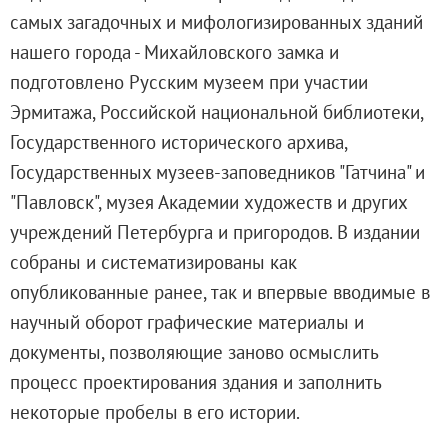
Русское искусство второй половины XI
самых загадочных и мифологизированных зданий
Русское народное искусство XVII-XXI в
нашего города - Михайловского замка и
Будущие выставки
подготовлено Русским музеем при участии
Выездные выставки
Эрмитажа, Российской национальной библиотеки,
Садко
Государственного исторического архива,
Михаил Нестеров
Государственных музеев-заповедников "Гатчина" и
Архив выставок
"Павловск", музея Академии художеств и других
Степан Эрьзя – скульптор мира. К 150
учреждений Петербурга и пригородов. В издании
Эпоха Императора Александра III и её
собраны и систематизированы как
Архип Куинджи. Иллюзия света
опубликованные ранее, так и впервые вводимые в
Русская традиция
научный оборот графические материалы и
Наш авангард
документы, позволяющие заново осмыслить
Фёдор Васильев. К 175-летию со дня 
процесс проектирования здания и заполнить
Посетителям
некоторые пробелы в его истории.
Справочная информация