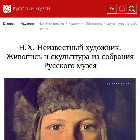
En
Выставки
Главная
Издания
Н.Х. Неизвестный художник. Живопись и скульптура из собра
/
/
музея
Текущие выставки
Великая. Образ женщины в русском ис
Н.Х. Неизвестный художник.
Пётр Кончаловский. Сад в цвету
Живопись и скульптура из собрания
Иван Шишкин. Русский лес
Русского музея
Василий Тропинин
Окрестности Санкт-Петербурга в гравюр
Памяти Киры Владимировны Михайлово
Постоянные экспозиции
Постоянная экспозиция «Наш Авангард
Русское искусство первой половины XI
Древнерусское искусство ХII—XVII век
Русское искусство XVIII века