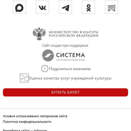
Живопись XVIII – первой половины XIX вв.
Живопись второй половины XIX века - начал
Скульптура XVIII – начала XX вв.
Скульптура XX – XXI вв.
Нумизматика
Сайт создан при поддержке
Гравюра
Рисунок
Декоративно-прикладное искусство
Поделиться мнением
Народное искусство
Оценка качества услуг учреждений культуры
Искусство новейших течений
Архив изображений
КУПИТЬ БИЛЕТ
Современная фотография
Дар Петера и Ирене Людвиг
Условия использования материалов сайта
Образование и наука
Политика конфиденциальности
Молодёжный совет
Разработка сайта
—
Infospice