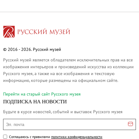
Филиал в Кемерово
Клуб Друзей Русского музея
Партнеры и спонсоры
Культурно-просветительские и выставочные
Ассоциация художественных музеев
© 2016 - 2026. Русский музей
Локальные нормативные акты
Русский музей является обладателем исключительных прав на все
Уставные документы
изображения интерьеров и произведений искусства из коллекции
Закупки
Русского музея, а также на все изображения и текстовую
Результаты проведения специальной о
информацию, которые размещены на официальном сайте.
Аренда
Перейти на cтарый сайт Русского музея
Противодействие терроризму
ПОДПИСКА НА НОВОСТИ
Противодействие коррупции
Будьте в курсе новостей, событий и выставок Русского музея
Страницы памяти
Эл. почта
Коллекции
Древнерусское искусство
Соглашаюсь с правилами
политики конфиденциальности