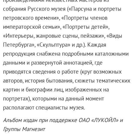
О музее
собрания Русского музея («Парсуна и портреты
Генеральный директор
петровского времени», «Портреты членов
Дирекция
императорской семьи», «Портреты детей»,
Дворцы и сады
«Интерьеры, жанровые сцены, пейзажи», «Виды
Михайловский дворец
Петербурга», «Скульптура» и др.). Каждая
Корпус Бенуа
репродукция снабжена подробными каталожными
Михайловский (Инженерный) замок
данными и развернутой аннотацией, где
Мраморный дворец
приводятся сведения о работе (круг возможных
Строгановский дворец
авторов, история бытования, сюжеты тематических
Домик Петра I
картин и биографии лиц, изображенных на
Летний дворец Петра I
портретах), которыми на данный момент
Летний сад
располагают специалисты музея.
Михайловский сад
Альбом издан при поддержке ОАО «ЛУКОЙЛ» и
Западный павильон Михайловского за
Группы Магнезит
Восточный павильон Михайловского за