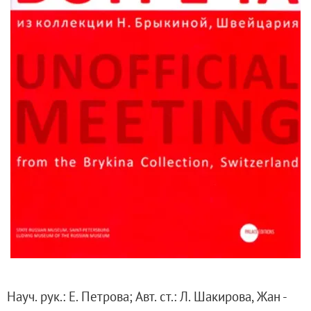
Русское искусство второй половины XI
Русское народное искусство XVII-XXI в
Будущие выставки
Выездные выставки
Садко
Михаил Нестеров
Архив выставок
Степан Эрьзя – скульптор мира. К 150
Эпоха Императора Александра III и её
Архип Куинджи. Иллюзия света
Русская традиция
Наш авангард
Фёдор Васильев. К 175-летию со дня 
Посетителям
Науч. рук.: Е. Петрова; Авт. ст.: Л. Шакирова, Жан -
Справочная информация