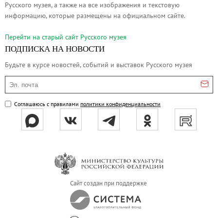
Русского музея, а также на все изображения и текстовую
Филиал в Кемерово
информацию, которые размещены на официальном сайте.
Клуб Друзей Русского музея
Партнеры и спонсоры
Перейти на cтарый сайт Русского музея
ПОДПИСКА НА НОВОСТИ
Культурно-просветительские и выставочные
Будьте в курсе новостей, событий и выставок Русского музея
Ассоциация художественных музеев
Локальные нормативные акты
Эл. почта
Уставные документы
Соглашаюсь с правилами
политики конфиденциальности
Закупки
Результаты проведения специальной о
Аренда
Противодействие терроризму
Противодействие коррупции
Страницы памяти
Сайт создан при поддержке
Коллекции
Древнерусское искусство