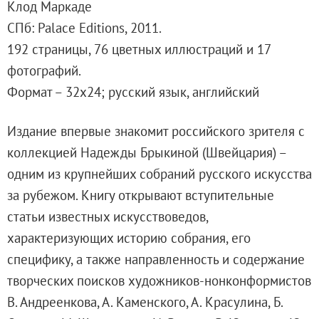
Клод Маркаде
Адреса и часы работы
СПб: Palace Editions, 2011.
О билетах, льготах и услугах
192 страницы, 76 цветных иллюстраций и 17
Правила покупки и возврата билетов
фотографий.
Правила посещения музея
Формат – 32x24; русский язык, английский
Высказать мнение / Сообщить о проблеме
Экскурсии
Издание впервые знакомит российского зрителя с
Лекции и абонементы
коллекцией Надежды Брыкиной (Швейцария) –
Лекторий
одним из крупнейших собраний русского искусства
Лекции
за рубежом. Книгу открывают вступительные
Абонементы
статьи известных искусствоведов,
Доступный музей
характеризующих историю собрания, его
Программы и мероприятия
специфику, а также направленность и содержание
Социально-культурные проекты
творческих поисков художников-нонконформистов
Для СМИ
В. Андреенкова, А. Каменского, А. Красулина, Б.
О Музее