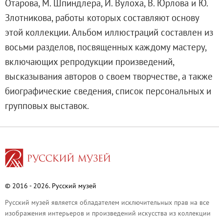
Отарова, М. Шпиндлера, И. Вулоха, В. Юрлова и Ю.
О музее
Злотникова, работы которых составляют основу
Генеральный директор
этой коллекции. Альбом иллюстраций составлен из
Дирекция
восьми разделов, посвященных каждому мастеру,
Дворцы и сады
включающих репродукции произведений,
Михайловский дворец
высказывания авторов о своем творчестве, а также
Корпус Бенуа
биографические сведения, список персональных и
Михайловский (Инженерный) замок
групповых выставок.
Мраморный дворец
Строгановский дворец
Домик Петра I
Летний дворец Петра I
Летний сад
Михайловский сад
© 2016 - 2026. Русский музей
Западный павильон Михайловского за
Русский музей является обладателем исключительных прав на все
Восточный павильон Михайловского за
изображения интерьеров и произведений искусства из коллекции