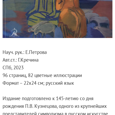
Русское искусство второй половины XI
Русское народное искусство XVII-XXI в
Будущие выставки
Выездные выставки
Садко
Михаил Нестеров
Архив выставок
Науч. рук.: Е.Петрова
Степан Эрьзя – скульптор мира. К 150
Авт.ст.: Г.Кречина
Эпоха Императора Александра III и её
СПб, 2023
Архип Куинджи. Иллюзия света
96 страниц, 82 цветные иллюстрации
Русская традиция
Формат – 22х24 см; русский язык
Наш авангард
Фёдор Васильев. К 175-летию со дня 
Издание подготовлено к 145-летию со дня
Посетителям
рождения П.В. Кузнецова, одного из крупнейших
Справочная информация
представителей символизма в русском искусстве