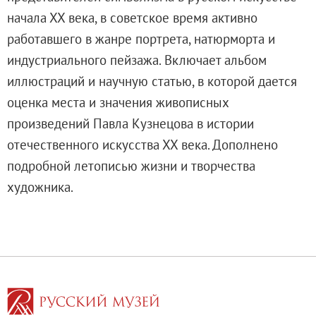
Адреса и часы работы
начала ХХ века, в советское время активно
О билетах, льготах и услугах
работавшего в жанре портрета, натюрморта и
Правила покупки и возврата билетов
индустриального пейзажа. Включает альбом
Правила посещения музея
иллюстраций и научную статью, в которой дается
Высказать мнение / Сообщить о проблеме
оценка места и значения живописных
Экскурсии
произведений Павла Кузнецова в истории
Лекции и абонементы
отечественного искусства ХХ века. Дополнено
Лекторий
подробной летописью жизни и творчества
Лекции
художника.
Абонементы
Доступный музей
Программы и мероприятия
Социально-культурные проекты
Для СМИ
О Музее