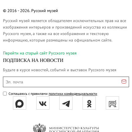
О музее
© 2016 - 2026. Русский музей
Генеральный директор
Русский музей является обладателем исключительных прав на все
Дирекция
изображения интерьеров и произведений искусства из коллекции
Дворцы и сады
Русского музея, а также на все изображения и текстовую
Михайловский дворец
информацию, которые размещены на официальном сайте.
Корпус Бенуа
Перейти на cтарый сайт Русского музея
Михайловский (Инженерный) замок
ПОДПИСКА НА НОВОСТИ
Мраморный дворец
Будьте в курсе новостей, событий и выставок Русского музея
Строгановский дворец
Эл. почта
Домик Петра I
Летний дворец Петра I
Соглашаюсь с правилами
политики конфиденциальности
Летний сад
Михайловский сад
Западный павильон Михайловского за
Восточный павильон Михайловского за