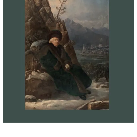
Русское искусство второй половины XI
Русское народное искусство XVII-XXI в
Будущие выставки
Выездные выставки
Садко
Михаил Нестеров
Архив выставок
Степан Эрьзя – скульптор мира. К 150
Эпоха Императора Александра III и её
Архип Куинджи. Иллюзия света
Русская традиция
Наш авангард
Фёдор Васильев. К 175-летию со дня 
Посетителям
Справочная информация