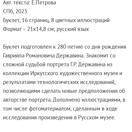
Авт. текста: Е.Петрова
Адреса и часы работы
СПб, 2023
О билетах, льготах и услугах
Буклет, 16 страниц, 8 цветных иллюстраций
Правила покупки и возврата билетов
Формат – 21х14,8 см; русский язык
Правила посещения музея
Высказать мнение / Сообщить о проблеме
Буклет подготовлен к 280-летию со дня рождения
Экскурсии
Гавриила Романовича Державина. Знакомит со
Лекции и абонементы
сложной судьбой портрета Г.Р. Державина из
Лекторий
коллекции Иркутского художественного музея и
Лекции
результатами технологических исследований,
Абонементы
позволяющими сделать новые предположения об
Доступный музей
авторстве портрета. Дополнено иллюстрациями, в
Программы и мероприятия
том числе фотоматериалом, сделанным в ходе
Социально-культурные проекты
исследования произведения в Русском музее.
Для СМИ
О Музее