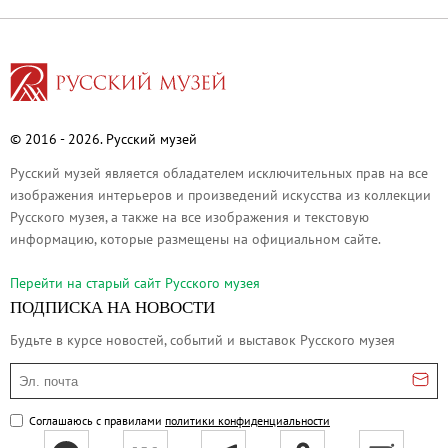
О музее
Генеральный директор
Дирекция
Дворцы и сады
Михайловский дворец
© 2016 - 2026. Русский музей
Корпус Бенуа
Русский музей является обладателем исключительных прав на все
Михайловский (Инженерный) замок
изображения интерьеров и произведений искусства из коллекции
Русского музея, а также на все изображения и текстовую
Мраморный дворец
информацию, которые размещены на официальном сайте.
Строгановский дворец
Перейти на cтарый сайт Русского музея
Домик Петра I
ПОДПИСКА НА НОВОСТИ
Летний дворец Петра I
Будьте в курсе новостей, событий и выставок Русского музея
Летний сад
Михайловский сад
Эл. почта
Западный павильон Михайловского за
Соглашаюсь с правилами
политики конфиденциальности
Восточный павильон Михайловского за