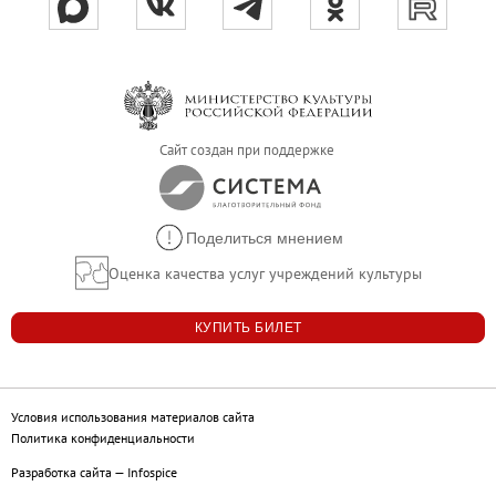
Филиал в Кемерово
Клуб Друзей Русского музея
Партнеры и спонсоры
Культурно-просветительские и выставочные
Ассоциация художественных музеев
Сайт создан при поддержке
Локальные нормативные акты
Уставные документы
Поделиться мнением
Закупки
Оценка качества услуг учреждений культуры
Результаты проведения специальной о
Аренда
КУПИТЬ БИЛЕТ
Противодействие терроризму
Противодействие коррупции
Страницы памяти
Условия использования материалов сайта
Политика конфиденциальности
Коллекции
Разработка сайта
—
Infospice
Древнерусское искусство