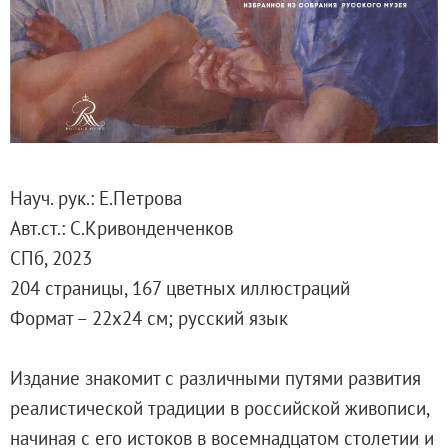
Русское искусство второй половины XI
Русское народное искусство XVII-XXI в
Будущие выставки
Выездные выставки
Садко
Михаил Нестеров
Архив выставок
Науч. рук.: Е.Петрова
Степан Эрьзя – скульптор мира. К 150
Авт.ст.: С.Кривонденченков
Эпоха Императора Александра III и её
СПб, 2023
Архип Куинджи. Иллюзия света
204 страницы, 167 цветных иллюстраций
Русская традиция
Формат – 22х24 см; русский язык
Наш авангард
Фёдор Васильев. К 175-летию со дня 
Издание знакомит c различными путями развития
Посетителям
реалистической традиции в российской живописи,
Справочная информация
начиная с его истоков в восемнадцатом столетии и