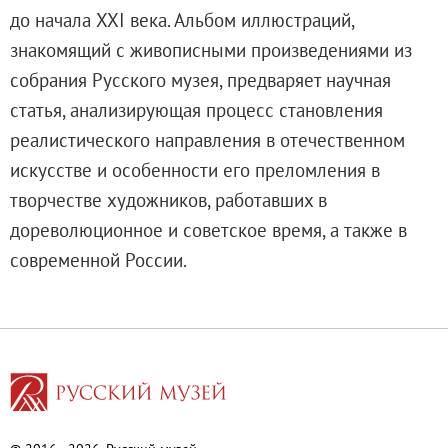
Адреса и часы работы
до начала XXI века. Альбом иллюстраций,
О билетах, льготах и услугах
знакомящий с живописными произведениями из
Правила покупки и возврата билетов
собрания Русского музея, предваряет научная
Правила посещения музея
статья, анализирующая процесс становления
Высказать мнение / Сообщить о проблеме
реалистического направления в отечественном
Экскурсии
искусстве и особенности его преломления в
Лекции и абонементы
творчестве художников, работавших в
Лекторий
дореволюционное и советское время, а также в
Лекции
современной России.
Абонементы
Доступный музей
Программы и мероприятия
Социально-культурные проекты
Для СМИ
О Музее