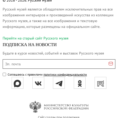
© 2016 - 2026. Русский музей
О музее
Русский музей является обладателем исключительных прав на все
Генеральный директор
изображения интерьеров и произведений искусства из коллекции
Дирекция
Русского музея, а также на все изображения и текстовую
информацию, которые размещены на официальном сайте.
Дворцы и сады
Михайловский дворец
Перейти на cтарый сайт Русского музея
Корпус Бенуа
ПОДПИСКА НА НОВОСТИ
Михайловский (Инженерный) замок
Будьте в курсе новостей, событий и выставок Русского музея
Мраморный дворец
Эл. почта
Строгановский дворец
Домик Петра I
Соглашаюсь с правилами
политики конфиденциальности
Летний дворец Петра I
Летний сад
Михайловский сад
Западный павильон Михайловского за
Восточный павильон Михайловского за
Сайт создан при поддержке