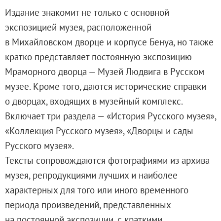
Адреса и часы работы
Издание знакомит не только с основной
О билетах, льготах и услугах
экспозицией музея, расположенной
Правила покупки и возврата билетов
в Михайловском дворце и корпусе Бенуа, но также
Правила посещения музея
кратко представляет постоянную экспозицию
Высказать мнение / Сообщить о проблеме
Мраморного дворца — Музей Людвига в Русском
Экскурсии
музее. Кроме того, даются исторические справки
Лекции и абонементы
о дворцах, входящих в музейный комплекс.
Лекторий
Включает три раздела — «История Русского музея»,
Лекции
«Коллекция Русского музея», «Дворцы и сады
Абонементы
Русского музея».
Доступный музей
Тексты сопровождаются фотографиями из архива
Программы и мероприятия
музея, репродукциями лучших и наиболее
Социально-культурные проекты
характерных для того или иного временного
Для СМИ
периода произведений, представленных
О Музее
на постоянной экспозиции, с краткими