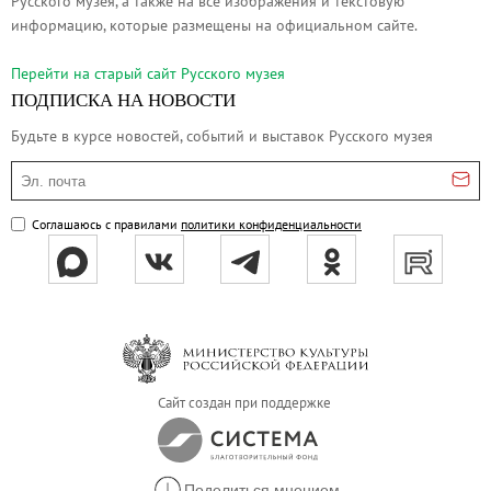
Русского музея, а также на все изображения и текстовую
Филиал в Кемерово
информацию, которые размещены на официальном сайте.
Клуб Друзей Русского музея
Перейти на cтарый сайт Русского музея
Партнеры и спонсоры
ПОДПИСКА НА НОВОСТИ
Культурно-просветительские и выставочные
Будьте в курсе новостей, событий и выставок Русского музея
Ассоциация художественных музеев
Эл. почта
Локальные нормативные акты
Уставные документы
Соглашаюсь с правилами
политики конфиденциальности
Закупки
Результаты проведения специальной о
Аренда
Противодействие терроризму
Противодействие коррупции
Сайт создан при поддержке
Страницы памяти
Коллекции
Древнерусское искусство
Поделиться мнением