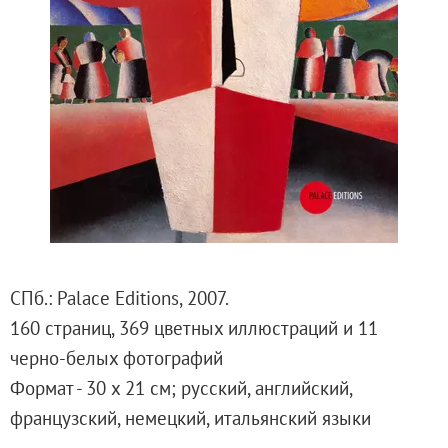
Русское искусство второй половины XI
Русское народное искусство XVII-XXI в
Будущие выставки
Выездные выставки
Садко
Михаил Нестеров
Архив выставок
Степан Эрьзя – скульптор мира. К 150
Эпоха Императора Александра III и её
Архип Куинджи. Иллюзия света
СПб.: Palace Editions, 2007.
Русская традиция
160 страниц, 369 цветных иллюстраций и 11
Наш авангард
черно-белых фотографий
Фёдор Васильев. К 175-летию со дня 
Формат - 30 х 21 см; русский, английский,
Посетителям
французский, немецкий, итальянский языки
Справочная информация