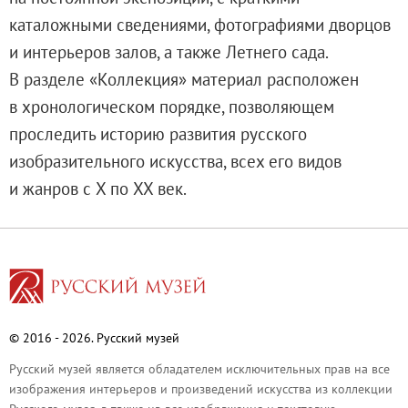
О музее
каталожными сведениями, фотографиями дворцов
Генеральный директор
и интерьеров залов, а также Летнего сада.
Дирекция
В разделе «Коллекция» материал расположен
Дворцы и сады
в хронологическом порядке, позволяющем
Михайловский дворец
проследить историю развития русского
Корпус Бенуа
изобразительного искусства, всех его видов
Михайловский (Инженерный) замок
и жанров с X по XX век.
Мраморный дворец
Строгановский дворец
Домик Петра I
Летний дворец Петра I
Летний сад
© 2016 - 2026. Русский музей
Михайловский сад
Западный павильон Михайловского за
Русский музей является обладателем исключительных прав на все
изображения интерьеров и произведений искусства из коллекции
Восточный павильон Михайловского за