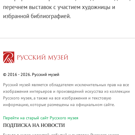
О музее
перечнем выставок с участием художницы и
Генеральный директор
избранной библиографией.
Дирекция
Дворцы и сады
Михайловский дворец
Корпус Бенуа
Михайловский (Инженерный) замок
Мраморный дворец
© 2016 - 2026. Русский музей
Строгановский дворец
Русский музей является обладателем исключительных прав на все
Домик Петра I
изображения интерьеров и произведений искусства из коллекции
Летний дворец Петра I
Русского музея, а также на все изображения и текстовую
Летний сад
информацию, которые размещены на официальном сайте.
Михайловский сад
Перейти на cтарый сайт Русского музея
Западный павильон Михайловского за
ПОДПИСКА НА НОВОСТИ
Восточный павильон Михайловского за