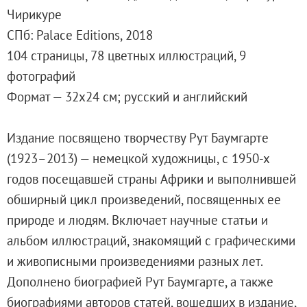
Адреса и часы работы
Чирикуре
О билетах, льготах и услугах
СПб: Palace Editions, 2018
Правила покупки и возврата билетов
104 страницы, 78 цветных иллюстраций, 9
Правила посещения музея
фотографий
Высказать мнение / Сообщить о проблеме
Формат — 32х24 см; русский и английский
Экскурсии
Лекции и абонементы
Издание посвящено творчеству Рут Баумгарте
Лекторий
(1923–2013) — немецкой художницы, с 1950-х
Лекции
годов посещавшей страны Африки и выполнившей
Абонементы
обширный цикл произведений, посвященных ее
Доступный музей
природе и людям. Включает научные статьи и
Программы и мероприятия
альбом иллюстраций, знакомящий с графическими
Социально-культурные проекты
и живописными произведениями разных лет.
Для СМИ
Дополнено биографией Рут Баумгарте, а также
О Музее
биографиями авторов статей, вошедших в издание,