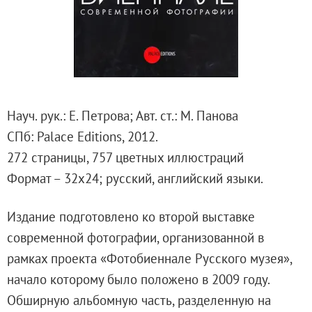
Русское искусство второй половины XI
Русское народное искусство XVII-XXI в
Будущие выставки
Выездные выставки
Садко
Михаил Нестеров
Науч. рук.: Е. Петрова; Авт. ст.: М. Панова
Архив выставок
СПб: Palace Editions, 2012.
Степан Эрьзя – скульптор мира. К 150
272 страницы, 757 цветных иллюстраций
Эпоха Императора Александра III и её
Формат – 32х24; русский, английский языки.
Архип Куинджи. Иллюзия света
Издание подготовлено ко второй выставке
Русская традиция
современной фотографии, организованной в
Наш авангард
рамках проекта «Фотобиеннале Русского музея»,
Фёдор Васильев. К 175-летию со дня 
начало которому было положено в 2009 году.
Посетителям
Обширную альбомную часть, разделенную на
Справочная информация