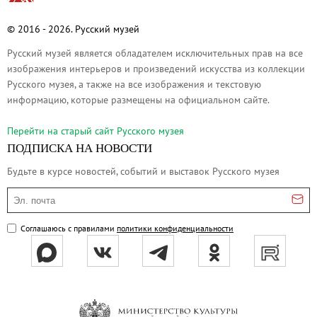
О музее
© 2016 - 2026. Русский музей
Генеральный директор
Дирекция
Русский музей является обладателем исключительных прав на все
изображения интерьеров и произведений искусства из коллекции
Дворцы и сады
Русского музея, а также на все изображения и текстовую
Михайловский дворец
информацию, которые размещены на официальном сайте.
Корпус Бенуа
Перейти на cтарый сайт Русского музея
Михайловский (Инженерный) замок
ПОДПИСКА НА НОВОСТИ
Мраморный дворец
Будьте в курсе новостей, событий и выставок Русского музея
Строгановский дворец
Эл. почта
Домик Петра I
Летний дворец Петра I
Соглашаюсь с правилами
политики конфиденциальности
Летний сад
Михайловский сад
Западный павильон Михайловского за
Восточный павильон Михайловского за