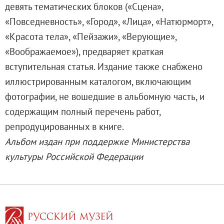
девять тематических блоков («Сцена»,
Адреса и часы работы
«Повседневность», «Город», «Лица», «Натюрморт»,
О билетах, льготах и услугах
«Красота тела», «Пейзажи», «Верующие»,
Правила покупки и возврата билетов
«Воображаемое»), предваряет краткая
Правила посещения музея
вступительная статья. Издание также снабжено
Высказать мнение / Сообщить о проблеме
иллюстрированным каталогом, включающим
Экскурсии
фотографии, не вошедшие в альбомную часть, и
Лекции и абонементы
содержащим полный перечень работ,
Лекторий
репродуцированных в книге.
Лекции
Альбом издан при поддержке Министерства
Абонементы
культуры Российской Федерации
Доступный музей
Программы и мероприятия
Социально-культурные проекты
Для СМИ
О Музее