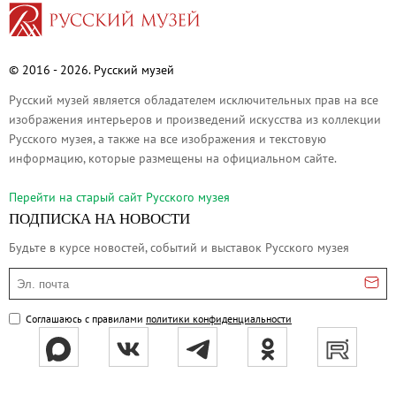
О музее
Генеральный директор
Дирекция
© 2016 - 2026. Русский музей
Дворцы и сады
Русский музей является обладателем исключительных прав на все
Михайловский дворец
изображения интерьеров и произведений искусства из коллекции
Русского музея, а также на все изображения и текстовую
Корпус Бенуа
информацию, которые размещены на официальном сайте.
Михайловский (Инженерный) замок
Перейти на cтарый сайт Русского музея
Мраморный дворец
ПОДПИСКА НА НОВОСТИ
Строгановский дворец
Будьте в курсе новостей, событий и выставок Русского музея
Домик Петра I
Летний дворец Петра I
Эл. почта
Летний сад
Соглашаюсь с правилами
политики конфиденциальности
Михайловский сад
Западный павильон Михайловского за
Восточный павильон Михайловского за