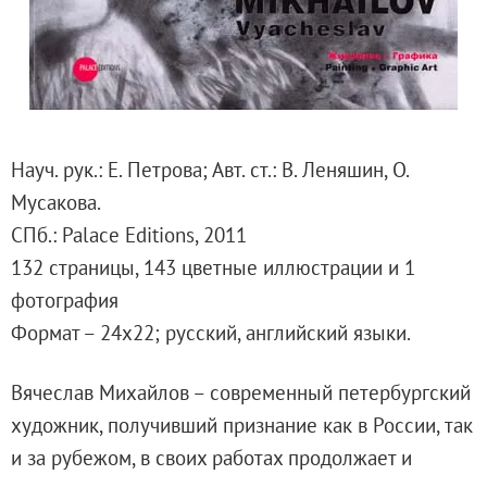
Русское искусство второй половины XI
Русское народное искусство XVII-XXI в
Будущие выставки
Выездные выставки
Садко
Науч. рук.: Е. Петрова; Авт. ст.: В. Леняшин, О.
Михаил Нестеров
Мусакова.
Архив выставок
CПб.: Palace Editions, 2011
Степан Эрьзя – скульптор мира. К 150
132 страницы, 143 цветные иллюстрации и 1
Эпоха Императора Александра III и её
фотография
Архип Куинджи. Иллюзия света
Формат – 24x22; русский, английский языки.
Русская традиция
Наш авангард
Вячеслав Михайлов – современный петербургский
Фёдор Васильев. К 175-летию со дня 
художник, получивший признание как в России, так
Посетителям
и за рубежом, в своих работах продолжает и
Справочная информация