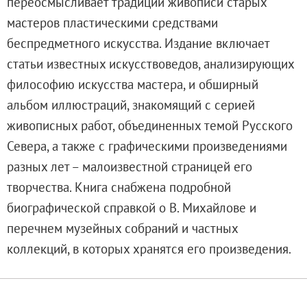
переосмысливает традиции живописи старых
Адреса и часы работы
мастеров пластическими средствами
О билетах, льготах и услугах
беспредметного искусства. Издание включает
Правила покупки и возврата билетов
статьи известных искусствоведов, анализирующих
Правила посещения музея
философию искусства мастера, и обширный
Высказать мнение / Сообщить о проблеме
альбом иллюстраций, знакомящий с серией
Экскурсии
живописных работ, объединенных темой Русского
Лекции и абонементы
Севера, а также с графическими произведениями
Лекторий
разных лет – малоизвестной страницей его
Лекции
творчества. Книга снабжена подробной
Абонементы
биографической справкой о В. Михайлове и
Доступный музей
перечнем музейных собраний и частных
Программы и мероприятия
коллекций, в которых хранятся его произведения.
Социально-культурные проекты
Для СМИ
О Музее