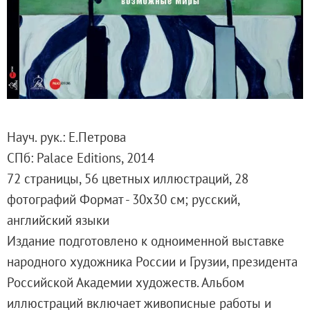
Русское искусство второй половины XI
Русское народное искусство XVII-XXI в
Будущие выставки
Выездные выставки
Садко
Михаил Нестеров
Архив выставок
Науч. рук.: Е.Петрова
Степан Эрьзя – скульптор мира. К 150
СПб: Palace Editions, 2014
Эпоха Императора Александра III и её
72 страницы, 56 цветных иллюстраций, 28
Архип Куинджи. Иллюзия света
фотографий Формат - 30х30 см; русский,
Русская традиция
английский языки
Наш авангард
Издание подготовлено к одноименной выставке
Фёдор Васильев. К 175-летию со дня 
народного художника России и Грузии, президента
Посетителям
Российской Академии художеств. Альбом
Справочная информация
иллюстраций включает живописные работы и