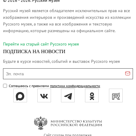
© 2016 - 2026. Русский музей
О музее
Русский музей является обладателем исключительных прав на все
Генеральный директор
изображения интерьеров и произведений искусства из коллекции
Дирекция
Русского музея, а также на все изображения и текстовую
информацию, которые размещены на официальном сайте.
Дворцы и сады
Михайловский дворец
Перейти на cтарый сайт Русского музея
Корпус Бенуа
ПОДПИСКА НА НОВОСТИ
Михайловский (Инженерный) замок
Будьте в курсе новостей, событий и выставок Русского музея
Мраморный дворец
Эл. почта
Строгановский дворец
Домик Петра I
Соглашаюсь с правилами
политики конфиденциальности
Летний дворец Петра I
Летний сад
Михайловский сад
Западный павильон Михайловского за
Восточный павильон Михайловского за
Сайт создан при поддержке