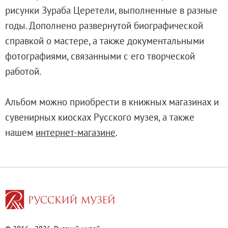
Адреса и часы работы
рисунки Зураба Церетели, выполненные в разные
О билетах, льготах и услугах
годы. Дополнено развернутой биографической
Правила покупки и возврата билетов
справкой о мастере, а также документальными
Правила посещения музея
фотографиями, связанными с его творческой
Высказать мнение / Сообщить о проблеме
работой.
Экскурсии
Лекции и абонементы
Альбом можно приобрести в книжных магазинах и
Лекторий
сувенирных киосках Русского музея, а также
Лекции
нашем
интернет-магазине
.
Абонементы
Доступный музей
Программы и мероприятия
Социально-культурные проекты
Для СМИ
О Музее