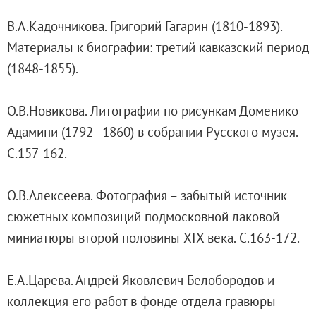
Филиал в Кемерово
В.А.Кадочникова. Григорий Гагарин (1810-1893).
Клуб Друзей Русского музея
Материалы к биографии: третий кавказский период
Партнеры и спонсоры
(1848-1855).
Культурно-просветительские и выставочные
Ассоциация художественных музеев
О.В.Новикова. Литографии по рисункам Доменико
Локальные нормативные акты
Адамини (1792–1860) в собрании Русского музея.
Уставные документы
С.157-162.
Закупки
Результаты проведения специальной о
О.В.Алексеева. Фотография – забытый источник
Аренда
сюжетных композиций подмосковной лаковой
Противодействие терроризму
миниатюры второй половины XIX века. С.163-172.
Противодействие коррупции
Страницы памяти
Е.А.Царева. Андрей Яковлевич Белобородов и
Коллекции
коллекция его работ в фонде отдела гравюры
Древнерусское искусство