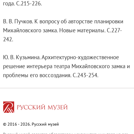
года. С.215-226.
Каталоги и альбомы
Научные каталоги собрания
В. В. Пучков. К вопросу об авторстве планировки
Научные сборники
Михайловского замка. Новые материалы. С.227-
Буклеты
242.
Ежегодные отчеты
Служба регионального развития Русского му
Ю. В. Кузьмина. Архитектурно-художественное
Лекции и абонементы
решение интерьера театра Михайловского замка и
Лекторий
проблемы его воссоздания. С.243-254.
Лекции
Абонементы
Реставрация
Открытая реставрация шедевров Григория 
Детям
События
© 2016 - 2026. Русский музей
Искусство и технологии