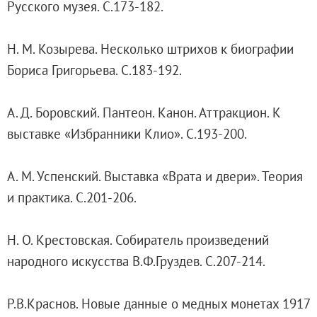
Русского музея. С.173-182.
Живопись XVIII – первой половины XIX вв.
Живопись второй половины XIX века - начал
Н. М. Козырева. Несколько штрихов к биографии
Скульптура XVIII – начала XX вв.
Бориса Григорьева. С.183-192.
Скульптура XX – XXI вв.
Нумизматика
А. Д. Боровский. Пантеон. Канон. Аттракцион. К
Гравюра
выставке «Избранники Клио». С.193-200.
Рисунок
Декоративно-прикладное искусство
А. М. Успенский. Выставка «Врата и двери». Теория
Народное искусство
и практика. С.201-206.
Искусство новейших течений
Архив изображений
Н. О. Крестовская. Собиратель произведений
Современная фотография
народного искусства В.Ф.Груздев. С.207-214.
Дар Петера и Ирене Людвиг
Образование и наука
Р.В.Краснов. Новые данные о медных монетах 1917
Молодёжный совет