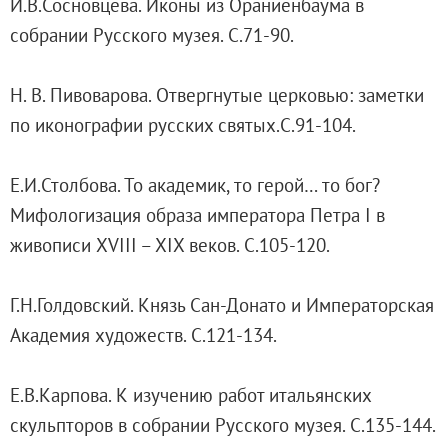
И.В.Сосновцева. Иконы из Ораниенбаума в
О музее
собрании Русского музея. С.71-90.
Генеральный директор
Дирекция
Н. В. Пивоварова. Отвергнутые церковью: заметки
Дворцы и сады
по иконографии русских святых.С.91-104.
Михайловский дворец
Корпус Бенуа
Е.И.Столбова. То академик, то герой… то бог?
Михайловский (Инженерный) замок
Мифологизация образа императора Петра I в
Мраморный дворец
живописи XVIII – XIX веков. С.105-120.
Строгановский дворец
Домик Петра I
Г.Н.Голдовский. Князь Сан-Донато и Императорская
Летний дворец Петра I
Академия художеств. С.121-134.
Летний сад
Михайловский сад
Е.В.Карпова. К изучению работ итальянских
Западный павильон Михайловского за
скульпторов в собрании Русского музея. С.135-144.
Восточный павильон Михайловского за