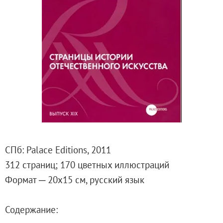
Русское искусство второй половины XI
Русское народное искусство XVII-XXI в
Будущие выставки
Выездные выставки
Садко
Михаил Нестеров
Архив выставок
Степан Эрьзя – скульптор мира. К 150
Эпоха Императора Александра III и её
Архип Куинджи. Иллюзия света
СПб: Palace Editions, 2011
Русская традиция
312 страниц; 170 цветных иллюстраций
Наш авангард
Формат ─ 20х15 см, русский язык
Фёдор Васильев. К 175-летию со дня 
Посетителям
Содержание:
Справочная информация