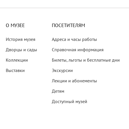
X века
еков
О МУЗЕЕ
ПОСЕТИТЕЛЯМ
История музея
Адреса и часы работы
Дворцы и сады
Справочная информация
Коллекции
Билеты, льготы и бесплатные дни
-летию со дня рождения
Выставки
Экскурсии
 наследие
Лекции и абонементы
Детям
Доступный музей
рождения