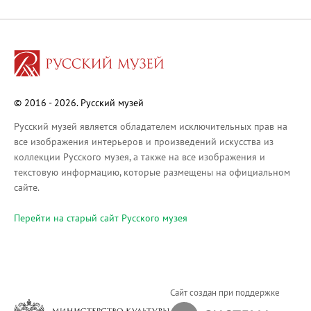
Русское искусство XVIII века
Русское искусство второй половины XI
Русское народное искусство XVII-XXI в
Будущие выставки
Выездные выставки
© 2016 - 2026. Русский музей
Садко
Михаил Нестеров
Русский музей является обладателем исключительных прав на
все изображения интерьеров и произведений искусства из
Архив выставок
коллекции Русского музея, а также на все изображения и
Степан Эрьзя – скульптор мира. К 150
текстовую информацию, которые размещены на официальном
Эпоха Императора Александра III и её
сайте.
Архип Куинджи. Иллюзия света
Перейти на cтарый сайт Русского музея
Русская традиция
Наш авангард
Фёдор Васильев. К 175-летию со дня 
Посетителям
Сайт создан при поддержке