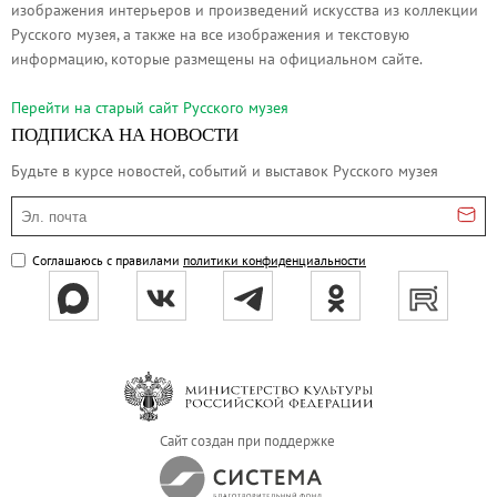
изображения интерьеров и произведений искусства из коллекции
Русское искусство второй половины XI
Русского музея, а также на все изображения и текстовую
Русское народное искусство XVII-XXI в
информацию, которые размещены на официальном сайте.
Будущие выставки
Перейти на cтарый сайт Русского музея
Выездные выставки
ПОДПИСКА НА НОВОСТИ
Садко
Будьте в курсе новостей, событий и выставок Русского музея
Михаил Нестеров
Эл. почта
Архив выставок
Степан Эрьзя – скульптор мира. К 150
Соглашаюсь с правилами
политики конфиденциальности
Эпоха Императора Александра III и её
Архип Куинджи. Иллюзия света
Русская традиция
Наш авангард
Фёдор Васильев. К 175-летию со дня 
Сайт создан при поддержке
Посетителям
Справочная информация