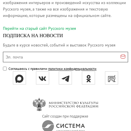
изображения интерьеров и произведений искусства из коллекции
Русское искусство второй половины XI
Русского музея, а также на все изображения и текстовую
Русское народное искусство XVII-XXI в
информацию, которые размещены на официальном сайте.
Будущие выставки
Перейти на cтарый сайт Русского музея
Выездные выставки
ПОДПИСКА НА НОВОСТИ
Садко
Будьте в курсе новостей, событий и выставок Русского музея
Михаил Нестеров
Эл. почта
Архив выставок
Степан Эрьзя – скульптор мира. К 150
Соглашаюсь с правилами
политики конфиденциальности
Эпоха Императора Александра III и её
Архип Куинджи. Иллюзия света
Русская традиция
Наш авангард
Фёдор Васильев. К 175-летию со дня 
Сайт создан при поддержке
Посетителям
Справочная информация