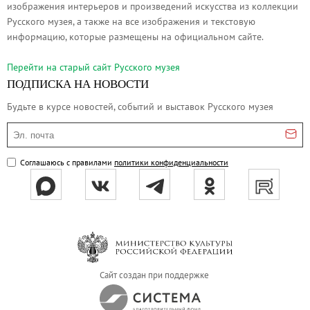
изображения интерьеров и произведений искусства из коллекции
Русское искусство второй половины XI
Русского музея, а также на все изображения и текстовую
Русское народное искусство XVII-XXI в
информацию, которые размещены на официальном сайте.
Будущие выставки
Перейти на cтарый сайт Русского музея
Выездные выставки
ПОДПИСКА НА НОВОСТИ
Садко
Будьте в курсе новостей, событий и выставок Русского музея
Михаил Нестеров
Эл. почта
Архив выставок
Степан Эрьзя – скульптор мира. К 150
Соглашаюсь с правилами
политики конфиденциальности
Эпоха Императора Александра III и её
Архип Куинджи. Иллюзия света
Русская традиция
Наш авангард
Фёдор Васильев. К 175-летию со дня 
Сайт создан при поддержке
Посетителям
Справочная информация