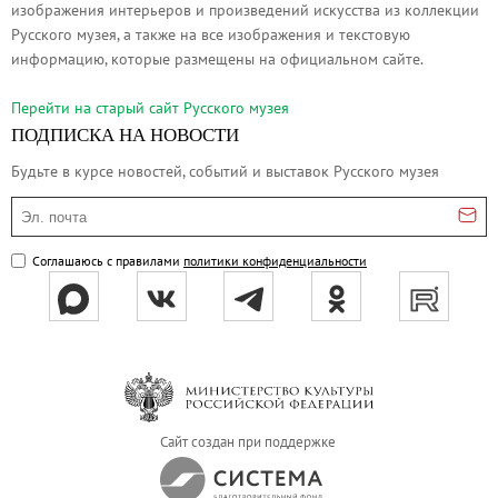
изображения интерьеров и произведений искусства из коллекции
Русское искусство второй половины XI
Русского музея, а также на все изображения и текстовую
Русское народное искусство XVII-XXI в
информацию, которые размещены на официальном сайте.
Будущие выставки
Перейти на cтарый сайт Русского музея
Выездные выставки
ПОДПИСКА НА НОВОСТИ
Садко
Будьте в курсе новостей, событий и выставок Русского музея
Михаил Нестеров
Эл. почта
Архив выставок
Степан Эрьзя – скульптор мира. К 150
Соглашаюсь с правилами
политики конфиденциальности
Эпоха Императора Александра III и её
Архип Куинджи. Иллюзия света
Русская традиция
Наш авангард
Фёдор Васильев. К 175-летию со дня 
Сайт создан при поддержке
Посетителям
Справочная информация