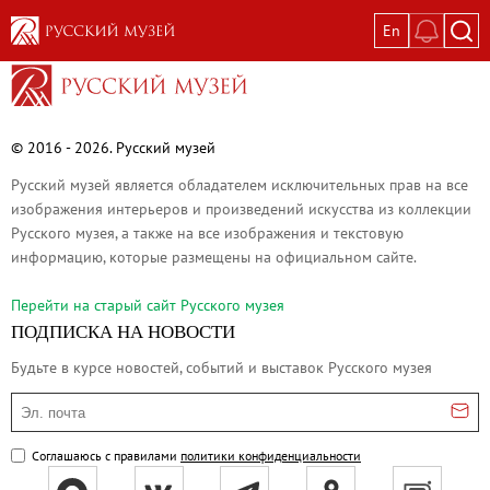
En
Выставки
Текущие выставки
Великая. Образ женщины в русском ис
© 2016 - 2026. Русский музей
Пётр Кончаловский. Сад в цвету
Русский музей является обладателем исключительных прав на все
Иван Шишкин. Русский лес
изображения интерьеров и произведений искусства из коллекции
Русского музея, а также на все изображения и текстовую
Василий Тропинин
информацию, которые размещены на официальном сайте.
Окрестности Санкт-Петербурга в гравюр
Памяти Киры Владимировны Михайлово
Перейти на cтарый сайт Русского музея
ПОДПИСКА НА НОВОСТИ
Постоянные экспозиции
Будьте в курсе новостей, событий и выставок Русского музея
Постоянная экспозиция «Наш Авангард
Русское искусство первой половины XI
Эл. почта
Древнерусское искусство ХII—XVII век
Соглашаюсь с правилами
политики конфиденциальности
Русское искусство XVIII века