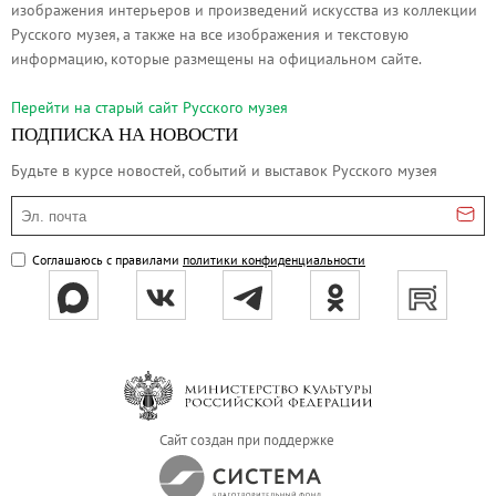
изображения интерьеров и произведений искусства из коллекции
Русское искусство второй половины XI
Русского музея, а также на все изображения и текстовую
Русское народное искусство XVII-XXI в
информацию, которые размещены на официальном сайте.
Будущие выставки
Перейти на cтарый сайт Русского музея
Выездные выставки
ПОДПИСКА НА НОВОСТИ
Садко
Будьте в курсе новостей, событий и выставок Русского музея
Михаил Нестеров
Эл. почта
Архив выставок
Степан Эрьзя – скульптор мира. К 150
Соглашаюсь с правилами
политики конфиденциальности
Эпоха Императора Александра III и её
Архип Куинджи. Иллюзия света
Русская традиция
Наш авангард
Фёдор Васильев. К 175-летию со дня 
Сайт создан при поддержке
Посетителям
Справочная информация