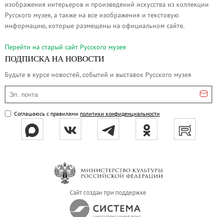
изображения интерьеров и произведений искусства из коллекции
Русское искусство второй половины XI
Русского музея, а также на все изображения и текстовую
Русское народное искусство XVII-XXI в
информацию, которые размещены на официальном сайте.
Будущие выставки
Перейти на cтарый сайт Русского музея
Выездные выставки
ПОДПИСКА НА НОВОСТИ
Садко
Будьте в курсе новостей, событий и выставок Русского музея
Михаил Нестеров
Эл. почта
Архив выставок
Степан Эрьзя – скульптор мира. К 150
Соглашаюсь с правилами
политики конфиденциальности
Эпоха Императора Александра III и её
Архип Куинджи. Иллюзия света
Русская традиция
Наш авангард
Фёдор Васильев. К 175-летию со дня 
Сайт создан при поддержке
Посетителям
Справочная информация