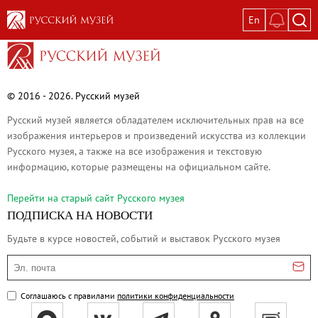
En
Выставки
Текущие выставки
Великая. Образ женщины в русском ис
© 2016 - 2026. Русский музей
Пётр Кончаловский. Сад в цвету
Русский музей является обладателем исключительных прав на все
Иван Шишкин. Русский лес
изображения интерьеров и произведений искусства из коллекции
Русского музея, а также на все изображения и текстовую
Василий Тропинин
информацию, которые размещены на официальном сайте.
Окрестности Санкт-Петербурга в гравюр
Памяти Киры Владимировны Михайлово
Перейти на cтарый сайт Русского музея
ПОДПИСКА НА НОВОСТИ
Постоянные экспозиции
Будьте в курсе новостей, событий и выставок Русского музея
Постоянная экспозиция «Наш Авангард
Русское искусство первой половины XI
Эл. почта
Древнерусское искусство ХII—XVII век
Соглашаюсь с правилами
политики конфиденциальности
Русское искусство XVIII века