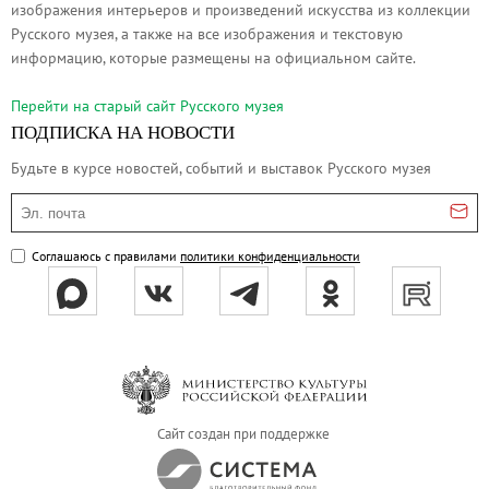
изображения интерьеров и произведений искусства из коллекции
Русское искусство второй половины XI
Русского музея, а также на все изображения и текстовую
Русское народное искусство XVII-XXI в
информацию, которые размещены на официальном сайте.
Будущие выставки
Перейти на cтарый сайт Русского музея
Выездные выставки
ПОДПИСКА НА НОВОСТИ
Садко
Будьте в курсе новостей, событий и выставок Русского музея
Михаил Нестеров
Эл. почта
Архив выставок
Степан Эрьзя – скульптор мира. К 150
Соглашаюсь с правилами
политики конфиденциальности
Эпоха Императора Александра III и её
Архип Куинджи. Иллюзия света
Русская традиция
Наш авангард
Фёдор Васильев. К 175-летию со дня 
Сайт создан при поддержке
Посетителям
Справочная информация