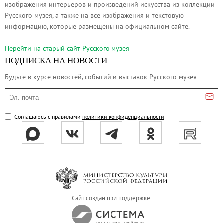
изображения интерьеров и произведений искусства из коллекции
Русское искусство второй половины XI
Русского музея, а также на все изображения и текстовую
Русское народное искусство XVII-XXI в
информацию, которые размещены на официальном сайте.
Будущие выставки
Перейти на cтарый сайт Русского музея
Выездные выставки
ПОДПИСКА НА НОВОСТИ
Садко
Будьте в курсе новостей, событий и выставок Русского музея
Михаил Нестеров
Эл. почта
Архив выставок
Степан Эрьзя – скульптор мира. К 150
Соглашаюсь с правилами
политики конфиденциальности
Эпоха Императора Александра III и её
Архип Куинджи. Иллюзия света
Русская традиция
Наш авангард
Фёдор Васильев. К 175-летию со дня 
Сайт создан при поддержке
Посетителям
Справочная информация