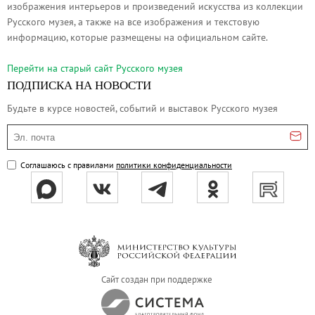
изображения интерьеров и произведений искусства из коллекции
Русское искусство второй половины XI
Русского музея, а также на все изображения и текстовую
Русское народное искусство XVII-XXI в
информацию, которые размещены на официальном сайте.
Будущие выставки
Перейти на cтарый сайт Русского музея
Выездные выставки
ПОДПИСКА НА НОВОСТИ
Садко
Будьте в курсе новостей, событий и выставок Русского музея
Михаил Нестеров
Эл. почта
Архив выставок
Степан Эрьзя – скульптор мира. К 150
Соглашаюсь с правилами
политики конфиденциальности
Эпоха Императора Александра III и её
Архип Куинджи. Иллюзия света
Русская традиция
Наш авангард
Фёдор Васильев. К 175-летию со дня 
Сайт создан при поддержке
Посетителям
Справочная информация