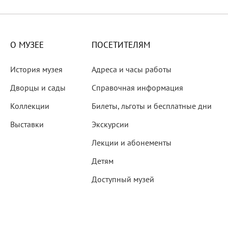
X века
еков
О МУЗЕЕ
ПОСЕТИТЕЛЯМ
История музея
Адреса и часы работы
Дворцы и сады
Справочная информация
Коллекции
Билеты, льготы и бесплатные дни
-летию со дня рождения
Выставки
Экскурсии
 наследие
Лекции и абонементы
Детям
Доступный музей
рождения