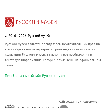
Русское искусство XVIII века
Русское искусство второй половины XI
Русское народное искусство XVII-XXI в
Будущие выставки
Выездные выставки
© 2016 - 2026. Русский музей
Садко
Михаил Нестеров
Русский музей является обладателем исключительных прав на
все изображения интерьеров и произведений искусства из
Архив выставок
коллекции Русского музея, а также на все изображения и
Степан Эрьзя – скульптор мира. К 150
текстовую информацию, которые размещены на официальном
Эпоха Императора Александра III и её
сайте.
Архип Куинджи. Иллюзия света
Перейти на cтарый сайт Русского музея
Русская традиция
Наш авангард
Фёдор Васильев. К 175-летию со дня 
Посетителям
Сайт создан при поддержке