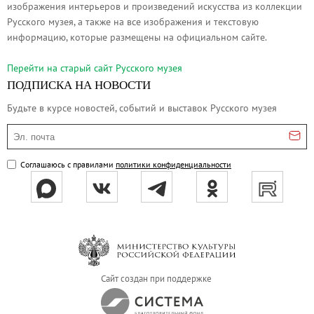
изображения интерьеров и произведений искусства из коллекции
Русское искусство второй половины XI
Русского музея, а также на все изображения и текстовую
Русское народное искусство XVII-XXI в
информацию, которые размещены на официальном сайте.
Будущие выставки
Перейти на cтарый сайт Русского музея
Выездные выставки
ПОДПИСКА НА НОВОСТИ
Садко
Будьте в курсе новостей, событий и выставок Русского музея
Михаил Нестеров
Эл. почта
Архив выставок
Степан Эрьзя – скульптор мира. К 150
Соглашаюсь с правилами
политики конфиденциальности
Эпоха Императора Александра III и её
Архип Куинджи. Иллюзия света
Русская традиция
Наш авангард
Фёдор Васильев. К 175-летию со дня 
Сайт создан при поддержке
Посетителям
Справочная информация