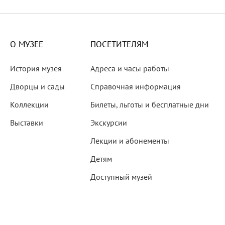
X века
еков
О МУЗЕЕ
ПОСЕТИТЕЛЯМ
История музея
Адреса и часы работы
Дворцы и сады
Справочная информация
Коллекции
Билеты, льготы и бесплатные дни
-летию со дня рождения
Выставки
Экскурсии
 наследие
Лекции и абонементы
Детям
Доступный музей
рождения