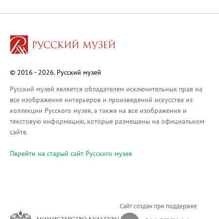
Русское искусство XVIII века
Русское искусство второй половины XI
Русское народное искусство XVII-XXI в
Будущие выставки
Выездные выставки
© 2016 - 2026. Русский музей
Садко
Михаил Нестеров
Русский музей является обладателем исключительных прав на
все изображения интерьеров и произведений искусства из
Архив выставок
коллекции Русского музея, а также на все изображения и
Степан Эрьзя – скульптор мира. К 150
текстовую информацию, которые размещены на официальном
Эпоха Императора Александра III и её
сайте.
Архип Куинджи. Иллюзия света
Перейти на cтарый сайт Русского музея
Русская традиция
Наш авангард
Фёдор Васильев. К 175-летию со дня 
Посетителям
Сайт создан при поддержке