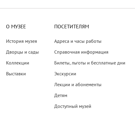
X века
еков
О МУЗЕЕ
ПОСЕТИТЕЛЯМ
История музея
Адреса и часы работы
Дворцы и сады
Справочная информация
Коллекции
Билеты, льготы и бесплатные дни
-летию со дня рождения
Выставки
Экскурсии
 наследие
Лекции и абонементы
Детям
Доступный музей
рождения