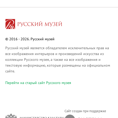
Русское искусство XVIII века
Русское искусство второй половины XI
Русское народное искусство XVII-XXI в
Будущие выставки
Выездные выставки
© 2016 - 2026. Русский музей
Садко
Михаил Нестеров
Русский музей является обладателем исключительных прав на
все изображения интерьеров и произведений искусства из
Архив выставок
коллекции Русского музея, а также на все изображения и
Степан Эрьзя – скульптор мира. К 150
текстовую информацию, которые размещены на официальном
Эпоха Императора Александра III и её
сайте.
Архип Куинджи. Иллюзия света
Перейти на cтарый сайт Русского музея
Русская традиция
Наш авангард
Фёдор Васильев. К 175-летию со дня 
Посетителям
Сайт создан при поддержке