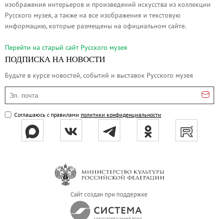
изображения интерьеров и произведений искусства из коллекции
Русское искусство второй половины XI
Русского музея, а также на все изображения и текстовую
Русское народное искусство XVII-XXI в
информацию, которые размещены на официальном сайте.
Будущие выставки
Перейти на cтарый сайт Русского музея
Выездные выставки
ПОДПИСКА НА НОВОСТИ
Садко
Будьте в курсе новостей, событий и выставок Русского музея
Михаил Нестеров
Эл. почта
Архив выставок
Степан Эрьзя – скульптор мира. К 150
Соглашаюсь с правилами
политики конфиденциальности
Эпоха Императора Александра III и её
Архип Куинджи. Иллюзия света
Русская традиция
Наш авангард
Фёдор Васильев. К 175-летию со дня 
Сайт создан при поддержке
Посетителям
Справочная информация