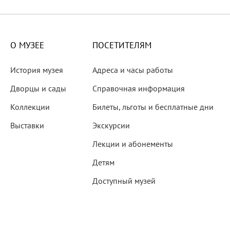
X века
еков
О МУЗЕЕ
ПОСЕТИТЕЛЯМ
История музея
Адреса и часы работы
Дворцы и сады
Справочная информация
Коллекции
Билеты, льготы и бесплатные дни
-летию со дня рождения
Выставки
Экскурсии
 наследие
Лекции и абонементы
Детям
Доступный музей
рождения