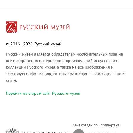
Русское искусство XVIII века
Русское искусство второй половины XI
Русское народное искусство XVII-XXI в
Будущие выставки
Выездные выставки
© 2016 - 2026. Русский музей
Садко
Михаил Нестеров
Русский музей является обладателем исключительных прав на
все изображения интерьеров и произведений искусства из
Архив выставок
коллекции Русского музея, а также на все изображения и
Степан Эрьзя – скульптор мира. К 150
текстовую информацию, которые размещены на официальном
Эпоха Императора Александра III и её
сайте.
Архип Куинджи. Иллюзия света
Перейти на cтарый сайт Русского музея
Русская традиция
Наш авангард
Фёдор Васильев. К 175-летию со дня 
Посетителям
Сайт создан при поддержке