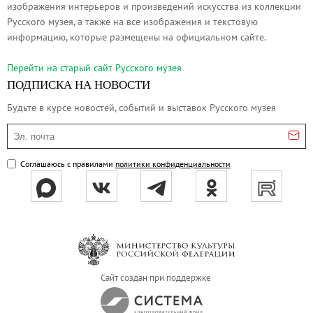
изображения интерьеров и произведений искусства из коллекции
Русское искусство второй половины XI
Русского музея, а также на все изображения и текстовую
Русское народное искусство XVII-XXI в
информацию, которые размещены на официальном сайте.
Будущие выставки
Перейти на cтарый сайт Русского музея
Выездные выставки
ПОДПИСКА НА НОВОСТИ
Садко
Будьте в курсе новостей, событий и выставок Русского музея
Михаил Нестеров
Эл. почта
Архив выставок
Степан Эрьзя – скульптор мира. К 150
Соглашаюсь с правилами
политики конфиденциальности
Эпоха Императора Александра III и её
Архип Куинджи. Иллюзия света
Русская традиция
Наш авангард
Фёдор Васильев. К 175-летию со дня 
Сайт создан при поддержке
Посетителям
Справочная информация