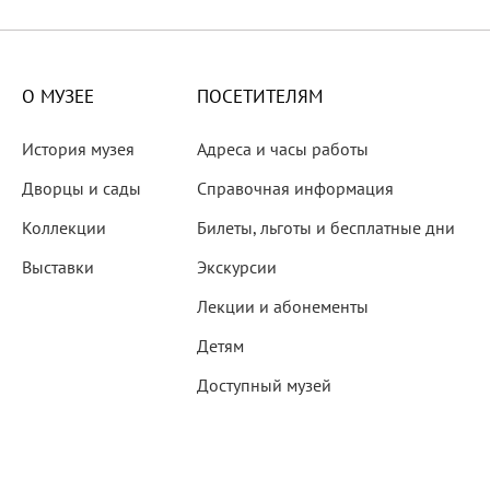
X века
еков
О МУЗЕЕ
ПОСЕТИТЕЛЯМ
История музея
Адреса и часы работы
Дворцы и сады
Справочная информация
Коллекции
Билеты, льготы и бесплатные дни
-летию со дня рождения
Выставки
Экскурсии
 наследие
Лекции и абонементы
Детям
Доступный музей
рождения