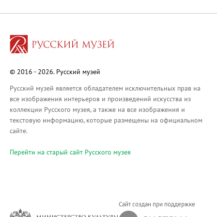
Русское искусство XVIII века
Русское искусство второй половины XI
Русское народное искусство XVII-XXI в
Будущие выставки
Выездные выставки
© 2016 - 2026. Русский музей
Садко
Михаил Нестеров
Русский музей является обладателем исключительных прав на
все изображения интерьеров и произведений искусства из
Архив выставок
коллекции Русского музея, а также на все изображения и
Степан Эрьзя – скульптор мира. К 150
текстовую информацию, которые размещены на официальном
Эпоха Императора Александра III и её
сайте.
Архип Куинджи. Иллюзия света
Перейти на cтарый сайт Русского музея
Русская традиция
Наш авангард
Фёдор Васильев. К 175-летию со дня 
Посетителям
Сайт создан при поддержке