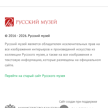
Русское искусство XVIII века
Русское искусство второй половины XI
Русское народное искусство XVII-XXI в
Будущие выставки
Выездные выставки
© 2016 - 2026. Русский музей
Садко
Михаил Нестеров
Русский музей является обладателем исключительных прав на
все изображения интерьеров и произведений искусства из
Архив выставок
коллекции Русского музея, а также на все изображения и
Степан Эрьзя – скульптор мира. К 150
текстовую информацию, которые размещены на официальном
Эпоха Императора Александра III и её
сайте.
Архип Куинджи. Иллюзия света
Перейти на cтарый сайт Русского музея
Русская традиция
Наш авангард
Фёдор Васильев. К 175-летию со дня 
Посетителям
Сайт создан при поддержке