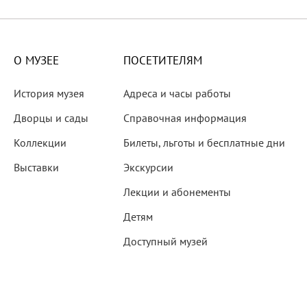
X века
еков
О МУЗЕЕ
ПОСЕТИТЕЛЯМ
История музея
Адреса и часы работы
Дворцы и сады
Справочная информация
Коллекции
Билеты, льготы и бесплатные дни
-летию со дня рождения
Выставки
Экскурсии
 наследие
Лекции и абонементы
Детям
Доступный музей
рождения