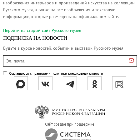
изображения интерьеров и произведений искусства из коллекции
Русское искусство второй половины XI
Русского музея, а также на все изображения и текстовую
Русское народное искусство XVII-XXI в
информацию, которые размещены на официальном сайте.
Будущие выставки
Перейти на cтарый сайт Русского музея
Выездные выставки
ПОДПИСКА НА НОВОСТИ
Садко
Будьте в курсе новостей, событий и выставок Русского музея
Михаил Нестеров
Эл. почта
Архив выставок
Степан Эрьзя – скульптор мира. К 150
Соглашаюсь с правилами
политики конфиденциальности
Эпоха Императора Александра III и её
Архип Куинджи. Иллюзия света
Русская традиция
Наш авангард
Фёдор Васильев. К 175-летию со дня 
Сайт создан при поддержке
Посетителям
Справочная информация