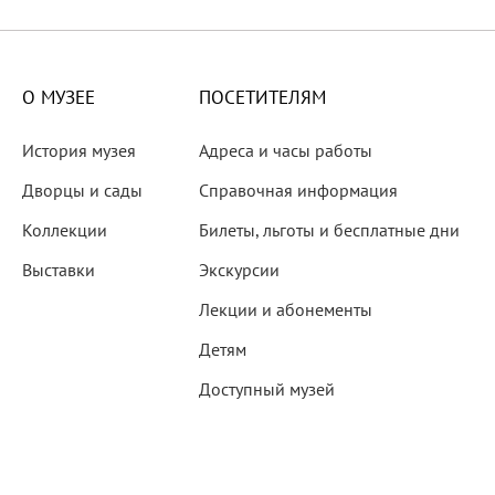
X века
еков
О МУЗЕЕ
ПОСЕТИТЕЛЯМ
История музея
Адреса и часы работы
Дворцы и сады
Справочная информация
Коллекции
Билеты, льготы и бесплатные дни
-летию со дня рождения
Выставки
Экскурсии
 наследие
Лекции и абонементы
Детям
Доступный музей
рождения