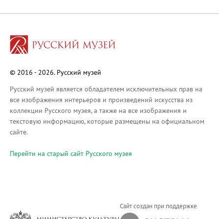
Русское искусство XVIII века
Русское искусство второй половины XI
Русское народное искусство XVII-XXI в
Будущие выставки
Выездные выставки
© 2016 - 2026. Русский музей
Садко
Михаил Нестеров
Русский музей является обладателем исключительных прав на
все изображения интерьеров и произведений искусства из
Архив выставок
коллекции Русского музея, а также на все изображения и
Степан Эрьзя – скульптор мира. К 150
текстовую информацию, которые размещены на официальном
Эпоха Императора Александра III и её
сайте.
Архип Куинджи. Иллюзия света
Перейти на cтарый сайт Русского музея
Русская традиция
Наш авангард
Фёдор Васильев. К 175-летию со дня 
Посетителям
Сайт создан при поддержке