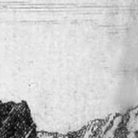
Адреса и часы работы
О билетах, льготах и услугах
Правила покупки и возврата билетов
Правила посещения музея
Высказать мнение / Сообщить о проблеме
Экскурсии
Лекции и абонементы
Лекторий
Лекции
Абонементы
Доступный музей
Программы и мероприятия
Социально-культурные проекты
Для СМИ
О Музее