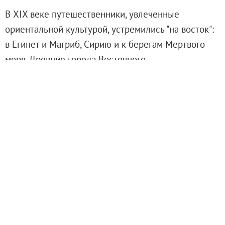
Онлайн-курсы «Лифт в будущее»
В XIX веке путешественники, увлеченные
Современная наука и границы синтеза
ориентальной культурой, устремились "на восток":
Виртуальные коллекции
в Египет и Магриб, Сирию и к берегам Мертвого
Виртуальные 3D туры по выставкам Русског
моря. Древние города Восточного
Средиземноморья стали новыми центрами
притяжения для жаждущих впечатлений мастеров
живописи, археологов и ученых-знатоков природы.
Жемчужиной ближнего Востока был и остается
Дамаск, сохранивший величественные римские
руины, соседствующие с шумными базарами,
похожими оживший мир сказок "1000 и 1 ночи". На
лекции мы посмотрим на памятники древности и
средневековья на территории современных
Ливана и Сирии, познакомимся с дорожными
зарисовками отечественных и зарубежных