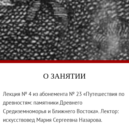
Каталоги и альбомы
Научные каталоги собрания
Научные сборники
Буклеты
Ежегодные отчеты
Служба регионального развития Русского му
Лекции и абонементы
Лекторий
О ЗАНЯТИИ
Лекции
Абонементы
Реставрация
Лекция № 4 из абонемента № 23 «Путешествия по
Открытая реставрация шедевров Григория 
древностям: памятники Древнего
Детям
Средиземноморья и Ближнего Востока». Лектор:
События
искусствовед Мария Сергеевна Назарова.
Искусство и технологии