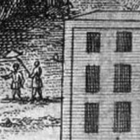
Филиал в Кемерово
Клуб Друзей Русского музея
Партнеры и спонсоры
Культурно-просветительские и выставочные
Ассоциация художественных музеев
Локальные нормативные акты
Уставные документы
Закупки
Результаты проведения специальной о
Аренда
Противодействие терроризму
Противодействие коррупции
Страницы памяти
Коллекции
Древнерусское искусство