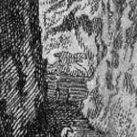
О музее
Генеральный директор
Дирекция
Дворцы и сады
Михайловский дворец
Корпус Бенуа
Михайловский (Инженерный) замок
Мраморный дворец
Строгановский дворец
Домик Петра I
Летний дворец Петра I
Летний сад
Михайловский сад
Западный павильон Михайловского за
Восточный павильон Михайловского за