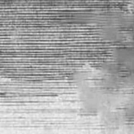
Русское искусство второй половины XI
Русское народное искусство XVII-XXI в
Будущие выставки
Выездные выставки
Садко
Михаил Нестеров
Архив выставок
Степан Эрьзя – скульптор мира. К 150
Эпоха Императора Александра III и её
Архип Куинджи. Иллюзия света
Русская традиция
Наш авангард
Фёдор Васильев. К 175-летию со дня 
Посетителям
Справочная информация