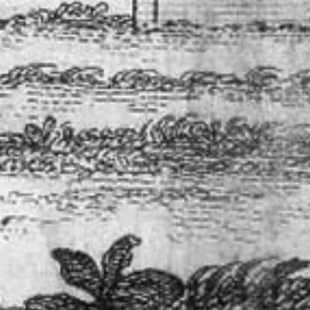
Живопись XVIII – первой половины XIX вв.
Живопись второй половины XIX века - начал
Скульптура XVIII – начала XX вв.
Скульптура XX – XXI вв.
Нумизматика
Гравюра
Рисунок
Декоративно-прикладное искусство
Народное искусство
Искусство новейших течений
Архив изображений
Современная фотография
Дар Петера и Ирене Людвиг
Образование и наука
Молодёжный совет