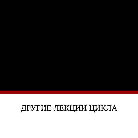
О музее
Генеральный директор
Дирекция
Дворцы и сады
Михайловский дворец
Корпус Бенуа
Михайловский (Инженерный) замок
Мраморный дворец
Строгановский дворец
Домик Петра I
Летний дворец Петра I
Летний сад
ДРУГИЕ ЛЕКЦИИ ЦИКЛА
Михайловский сад
Западный павильон Михайловского за
Восточный павильон Михайловского за