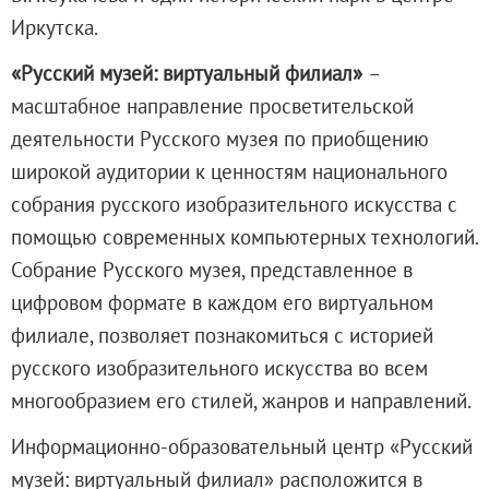
О музее
Иркутска.
Генеральный директор
«Русский музей: виртуальный филиал»
–
Дирекция
масштабное направление просветительской
Дворцы и сады
деятельности Русского музея по приобщению
Михайловский дворец
широкой аудитории к ценностям национального
Корпус Бенуа
собрания русского изобразительного искусства с
Михайловский (Инженерный) замок
помощью современных компьютерных технологий.
Мраморный дворец
Собрание Русского музея, представленное в
Строгановский дворец
цифровом формате в каждом его виртуальном
Домик Петра I
филиале, позволяет познакомиться с историей
Летний дворец Петра I
русского изобразительного искусства во всем
Летний сад
многообразием его стилей, жанров и направлений.
Михайловский сад
Западный павильон Михайловского за
Информационно-образовательный центр «Русский
Восточный павильон Михайловского за
музей: виртуальный филиал»
расположится в