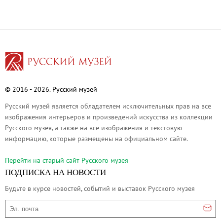
Каталоги и альбомы
Научные каталоги собрания
Научные сборники
Буклеты
Ежегодные отчеты
Служба регионального развития Русского му
© 2016 - 2026. Русский музей
Лекции и абонементы
Русский музей является обладателем исключительных прав на все
Лекторий
изображения интерьеров и произведений искусства из коллекции
Русского музея, а также на все изображения и текстовую
Лекции
информацию, которые размещены на официальном сайте.
Абонементы
Реставрация
Перейти на cтарый сайт Русского музея
ПОДПИСКА НА НОВОСТИ
Открытая реставрация шедевров Григория 
Детям
Будьте в курсе новостей, событий и выставок Русского музея
События
Эл. почта
Искусство и технологии