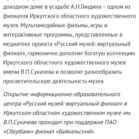
Филиал в Кемерово
доходном доме в усадьбе А.Н.Гиндина – одном из
Клуб Друзей Русского музея
филиалов Иркутского областного художественного
Партнеры и спонсоры
музея. Мультимедийные ф
ильмы, игры и
Культурно-просветительские и выставочные
интерактивные программы, представленные в
Ассоциация художественных музеев
медиатеке проекта «Русский музей: виртуальный
Локальные нормативные акты
филиал», гармонично дополнят богатую коллекцию
Уставные документы
Иркутского областного художественного музея
Закупки
имени В.П.Сукачева и позволят разнообразить
Результаты проведения специальной о
просветительскую деятельность музея.
Аренда
Открытие информационно-образовательного
Противодействие терроризму
центра «Русский музей: виртуальный филиал» в
Противодействие коррупции
Иркутском областном художественном музее им.
Страницы памяти
В.П.Сукачева проходит при поддержке ПАО
Коллекции
«Сбербанк» филиал «Байкальский».
Древнерусское искусство