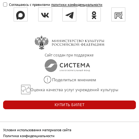
Соглашаюсь с правилами
политики конфиденциальности
Онлайн-курсы «Лифт в будущее»
Современная наука и границы синтеза
Виртуальные коллекции
Виртуальные 3D туры по выставкам Русског
Сайт создан при поддержке
Поделиться мнением
Оценка качества услуг учреждений культуры
КУПИТЬ БИЛЕТ
Условия использования материалов сайта
Политика конфиденциальности