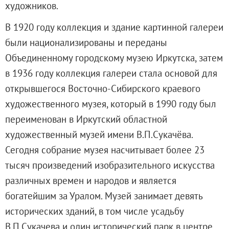
художников.
Адреса и часы работы
О билетах, льготах и услугах
В 1920 году коллекция и здание картинной галереи
Правила покупки и возврата билетов
были национализированы и переданы
Правила посещения музея
Объединенному городскому музею Иркутска, затем
Высказать мнение / Сообщить о проблеме
в 1936 году коллекция галереи стала основой для
Экскурсии
открывшегося
Восточно-Сибирского краевого
Лекции и абонементы
художественного музея, который в 1990 году был
Лекторий
переименован в
Иркутский областной
Лекции
художественный музей имени В.П.Сукачёва.
Абонементы
Сегодня собрание музея насчитывает более 23
Доступный музей
тысяч произведений изобразительного искусства
Программы и мероприятия
различных времен и народов и является
Социально-культурные проекты
богатейшим за Уралом. Музей занимает девять
Для СМИ
исторических зданий, в том числе усадьбу
О Музее
В.П.Сукачева и один исторический парк в центре