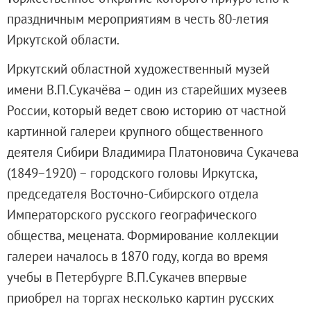
Русское искусство второй половины XI
праздничным мероприятиям в честь 80-летия
Русское народное искусство XVII-XXI в
Иркутской области.
Будущие выставки
Иркутский областной художественный музей
Выездные выставки
имени В.П.Сукачёва – один из старейших музеев
Садко
России, который ведет свою историю от частной
Михаил Нестеров
картинной галереи
крупного общественного
Архив выставок
деятеля Сибири Владимира Платоновича Сукачева
Степан Эрьзя – скульптор мира. К 150
(1849−1920) − городского головы Иркутска,
Эпоха Императора Александра III и её
председателя Восточно-Сибирского отдела
Архип Куинджи. Иллюзия света
Императорского русского географического
Русская традиция
общества, мецената.
Формирование коллекции
Наш авангард
галереи началось в 1870 году, когда во время
Фёдор Васильев. К 175-летию со дня 
учебы в Петербурге В.П.Сукачев впервые
Посетителям
приобрел на торгах несколько картин русских
Справочная информация