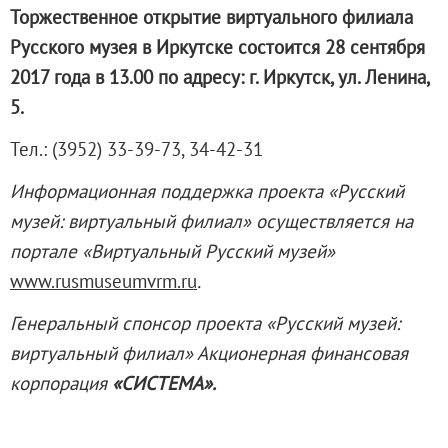
Торжественное открытие виртуального филиала
Живопись XVIII – первой половины XIX вв.
Русского музея в Иркутске состоится 28 сентября
Живопись второй половины XIX века - начал
2017 года в 13.00 по адресу:
г. Иркутск, ул. Ленина,
Скульптура XVIII – начала XX вв.
5.
Скульптура XX – XXI вв.
Нумизматика
Тел.: (3952) 33-39-73, 34-42-31
Гравюра
Информационная поддержка проекта «Русский
Рисунок
музей: виртуальный филиал» осуществляется на
Декоративно-прикладное искусство
портале «Виртуальный Русский музей»
Народное искусство
www.rusmuseumvrm.ru
.
Искусство новейших течений
Архив изображений
Генеральный спонсор проекта «Русский музей:
Современная фотография
виртуальный филиал» Акционерная финансовая
Дар Петера и Ирене Людвиг
корпорация
«СИСТЕМА».
Образование и наука
Молодёжный совет