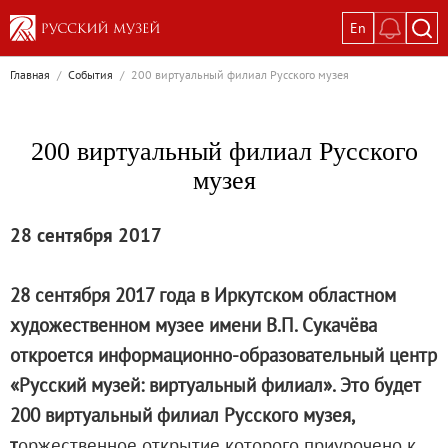
En
Выставки
Главная
/
События
/
200 виртуальный филиал Русского музея
Текущие выставки
Великая. Образ женщины в русском ис
200 виртуальный филиал Русского
Пётр Кончаловский. Сад в цвету
музея
Иван Шишкин. Русский лес
Василий Тропинин
28 сентября 2017
Окрестности Санкт-Петербурга в гравюр
Памяти Киры Владимировны Михайлово
28 сентября 2017 года в Иркутском областном
Постоянные экспозиции
художественном музее имени В.П. Сукачёва
Постоянная экспозиция «Наш Авангард
откроется информационно-образовательный центр
Русское искусство первой половины XI
«Русский музей: виртуальный филиал». Это будет
Древнерусское искусство ХII—XVII век
200 виртуальный филиал Русского музея,
Русское искусство XVIII века
т
оржественное открытие которого приурочено к