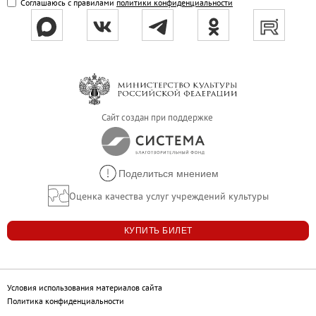
Соглашаюсь с правилами
политики конфиденциальности
Адреса и часы работы
О билетах, льготах и услугах
Правила покупки и возврата билетов
Правила посещения музея
Высказать мнение / Сообщить о проблеме
Экскурсии
Сайт создан при поддержке
Лекции и абонементы
Лекторий
Поделиться мнением
Лекции
Оценка качества услуг учреждений культуры
Абонементы
Доступный музей
КУПИТЬ БИЛЕТ
Программы и мероприятия
Социально-культурные проекты
Для СМИ
Условия использования материалов сайта
Политика конфиденциальности
О Музее