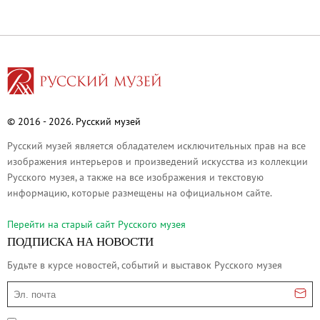
Русское искусство второй половины XI
Русское народное искусство XVII-XXI в
Будущие выставки
Выездные выставки
Садко
Михаил Нестеров
© 2016 - 2026. Русский музей
Архив выставок
Русский музей является обладателем исключительных прав на все
Степан Эрьзя – скульптор мира. К 150
изображения интерьеров и произведений искусства из коллекции
Русского музея, а также на все изображения и текстовую
Эпоха Императора Александра III и её
информацию, которые размещены на официальном сайте.
Архип Куинджи. Иллюзия света
Русская традиция
Перейти на cтарый сайт Русского музея
ПОДПИСКА НА НОВОСТИ
Наш авангард
Фёдор Васильев. К 175-летию со дня 
Будьте в курсе новостей, событий и выставок Русского музея
Посетителям
Эл. почта
Справочная информация