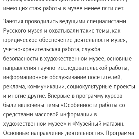
Русское искусство второй половины XI
имеющих стаж работы в музее менее пяти лет.
Русское народное искусство XVII-XXI в
Занятия проводились ведущими специалистами
Будущие выставки
Русского музея и охватывали такие темы, как
Выездные выставки
юридическое обеспечение деятельности музея,
Садко
учетно-хранительская работа, служба
Михаил Нестеров
безопасности в художественном музее, основные
Архив выставок
направления научно-исследовательской работы,
Степан Эрьзя – скульптор мира. К 150
информационное обслуживание посетителей,
Эпоха Императора Александра III и её
реклама, коммуникации, социокультурные проекты
Архип Куинджи. Иллюзия света
и многие другие. Впервые в программу курсов
Русская традиция
были включены темы «Особенности работы со
Наш авангард
средствами массовой информации в
Фёдор Васильев. К 175-летию со дня 
художественном музее» и «Музейный магазин.
Посетителям
Основные направления деятельности». Программа
Справочная информация