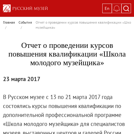
En
Выставки
Главная
События
Отчет о проведении курсов повышения квалификации «Школа
/
/
музейщика»
Текущие выставки
Великая. Образ женщины в русском ис
Отчет о проведении курсов
Пётр Кончаловский. Сад в цвету
повышения квалификации «Школа
Иван Шишкин. Русский лес
молодого музейщика»
Василий Тропинин
Окрестности Санкт-Петербурга в гравюр
23 марта 2017
Памяти Киры Владимировны Михайлово
Постоянные экспозиции
В Русском музее с 13 по 21 марта 2017 года
Постоянная экспозиция «Наш Авангард
состоялись курсы повышения квалификации по
Русское искусство первой половины XI
дополнительной профессиональной программе
Древнерусское искусство ХII—XVII век
«Школа молодого музейщика» для специалистов
Русское искусство XVIII века
музеев, выставочных центров и галерей России,