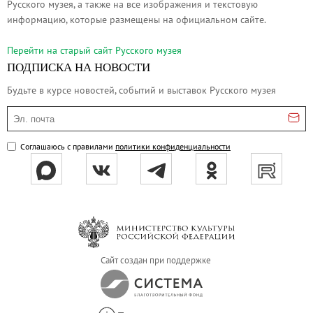
Русского музея, а также на все изображения и текстовую
О музее
информацию, которые размещены на официальном сайте.
Генеральный директор
Перейти на cтарый сайт Русского музея
Дирекция
ПОДПИСКА НА НОВОСТИ
Дворцы и сады
Будьте в курсе новостей, событий и выставок Русского музея
Михайловский дворец
Эл. почта
Корпус Бенуа
Михайловский (Инженерный) замок
Соглашаюсь с правилами
политики конфиденциальности
Мраморный дворец
Строгановский дворец
Домик Петра I
Летний дворец Петра I
Летний сад
Михайловский сад
Сайт создан при поддержке
Западный павильон Михайловского за
Восточный павильон Михайловского за