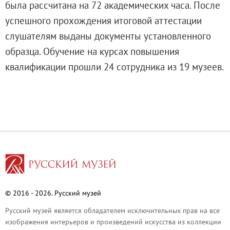
была рассчитана на 72 академических часа. После
Адреса и часы работы
успешного прохождения итоговой аттестации
О билетах, льготах и услугах
слушателям выданы документы установленного
Правила покупки и возврата билетов
образца. Обучение на курсах повышения
Правила посещения музея
квалификации прошли 24 сотрудника из 19 музеев.
Высказать мнение / Сообщить о проблеме
Экскурсии
Лекции и абонементы
Лекторий
Лекции
Абонементы
Доступный музей
Программы и мероприятия
Социально-культурные проекты
© 2016 - 2026. Русский музей
Для СМИ
Русский музей является обладателем исключительных прав на все
О Музее
изображения интерьеров и произведений искусства из коллекции