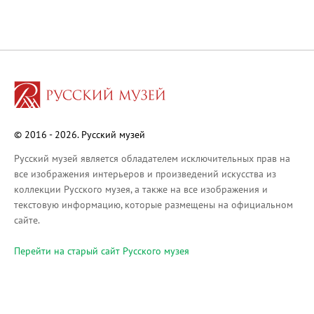
О Музее
О музее
Генеральный директор
Дирекция
Дворцы и сады
Михайловский дворец
Корпус Бенуа
© 2016 - 2026. Русский музей
Михайловский (Инженерный) замок
Русский музей является обладателем исключительных прав на
Мраморный дворец
все изображения интерьеров и произведений искусства из
коллекции Русского музея, а также на все изображения и
Строгановский дворец
текстовую информацию, которые размещены на официальном
Домик Петра I
сайте.
Летний дворец Петра I
Перейти на cтарый сайт Русского музея
Летний сад
Михайловский сад
Западный павильон Михайловского за