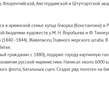
ки, Флорентийской, Амстердамской и Штутгартской ак
X века
еков
я в армянской семье купца Геворка (Константина) и 
ой Академии художеств у М. Н. Воробьева и Ф. Таннера
 (1840–1844). Живописец Главного морского штаба. 
Литке.
ый гражданин с 1880), подарил городу картинную га
-летию со дня рождения
 развитии русской маринистики. Написал около 6000 
 наследие
ного флота, батальных сцен. Создал ряд полотен на 
рождения