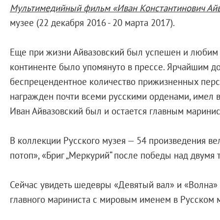
Справочная информация
Мультимедийный фильм «Иван Константинович Айв
Адреса и часы работы
музее (22 декабря 2016 - 20 марта 2017).
О билетах, льготах и услугах
Правила покупки и возврата билетов
Еще при жизни Айвазовский был успешен и любим 
Правила посещения музея
континенте было упомянуто в прессе. Ярчайшим д
Высказать мнение / Сообщить о проблеме
беспрецендентное количество прижизненных персо
Экскурсии
награжден почти всеми русскими орденами, имел в
Лекции и абонементы
Иван Айвазовский был и остается главным марини
Лекторий
Лекции
В коллекции Русского музея — 54 произведения в
Абонементы
потоп», «Бриг „Меркурий“ после победы над двумя 
Доступный музей
Программы и мероприятия
Сейчас увидеть шедевры «Девятый вал» и «Волна
Социально-культурные проекты
главного мариниста с мировым именем в Русском м
Для СМИ