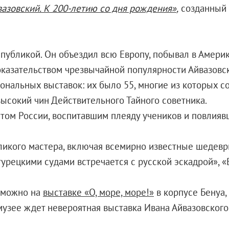
азовский. К 200-летию со дня рождения»
,
созданный 
публикой. Он объездил всю Европу, побывал в Америк
оказательством чрезвычайной популярности Айвазовс
нальных выставок: их было 55, многие из которых с
ысокий чин Действительного Тайного советника.
стом России, воспитавшим плеяду учеников и повлия
еликого мастера, включая всемирно известные шедев
турецкими судами встречается с русской эскадрой», 
» можно на
выставке «О, море, море!»
в корпусе Бенуа,
узее ждет невероятная выставка Ивана Айвазовского