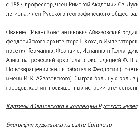
Русское искусство XVIII века
с 1887, профессор, член Римской Академии Св. Лу
Русское искусство второй половины XI
легиона, член Русского географического общества.
Русское народное искусство XVII-XXI в
Будущие выставки
Ованнес (Иван) Константинович Айвазовский родилс
Выездные выставки
феодосийского архитектора Г. Коха, в Императорск
Садко
посетил Германию, Францию, Испанию и Голландию
Михаил Нестеров
Азию, на Греческий архипелаг с экспедицией Ф. П. 
Архив выставок
По возвращении жил и работал в Феодосии (почетн
Степан Эрьзя – скульптор мира. К 150
имени И. К. Айвазовского). Сыграл большую роль в
Эпоха Императора Александра III и её
городов, картин, посвященных истории отечествен
Архип Куинджи. Иллюзия света
Русская традиция
Картины Айвазовского в коллекции Русского музея
Наш авангард
Фёдор Васильев. К 175-летию со дня 
Биография художника на сайте Culture.ru
Посетителям