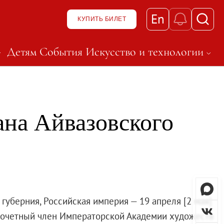
En
КУПИТЬ БИЛЕТ
Детям
События
Искусство и технологии
к нему
ню и перейти к нему
t, чтобы открыть подменю и перейти к нему
Нажмите Shift, чтобы откры
ана Айвазовского
зея
 губерния, Российская империя — 19 апреля [2 мая]
 почетный член Императорской Академии художеств