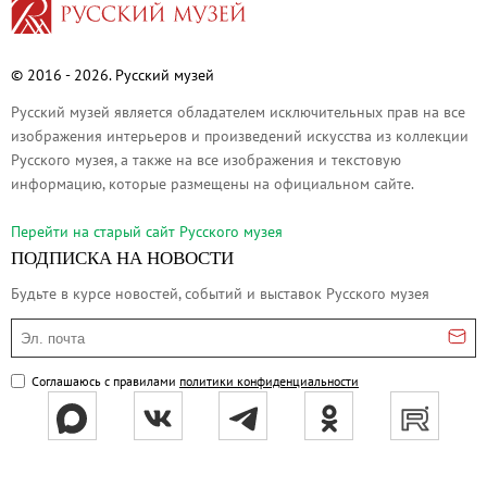
Филиал в Кемерово
Клуб Друзей Русского музея
© 2016 - 2026. Русский музей
Партнеры и спонсоры
Русский музей является обладателем исключительных прав на все
Культурно-просветительские и выставочные
изображения интерьеров и произведений искусства из коллекции
Ассоциация художественных музеев
Русского музея, а также на все изображения и текстовую
Локальные нормативные акты
информацию, которые размещены на официальном сайте.
Уставные документы
Перейти на cтарый сайт Русского музея
Закупки
ПОДПИСКА НА НОВОСТИ
Результаты проведения специальной о
Будьте в курсе новостей, событий и выставок Русского музея
Аренда
Эл. почта
Противодействие терроризму
Противодействие коррупции
Соглашаюсь с правилами
политики конфиденциальности
Страницы памяти
Коллекции
Древнерусское искусство