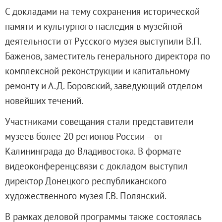
Адреса и часы работы
С докладами на тему сохранения исторической
О билетах, льготах и услугах
памяти и культурного наследия в музейной
Правила покупки и возврата билетов
деятельности от Русского музея выступили В.П.
Правила посещения музея
Баженов, заместитель генерального директора по
Высказать мнение / Сообщить о проблеме
комплексной реконструкции и капитальному
Экскурсии
ремонту и А.Д. Боровский, заведующий отделом
Лекции и абонементы
новейших течений.
Лекторий
Участниками совещания стали представители
Лекции
музеев более 20 регионов России – от
Абонементы
Калининграда до Владивостока. В формате
Доступный музей
видеоконференцсвязи с докладом выступил
Программы и мероприятия
директор Донецкого республиканского
Социально-культурные проекты
художественного музея Г.В. Полянский.
Для СМИ
О Музее
В рамках деловой программы также состоялась