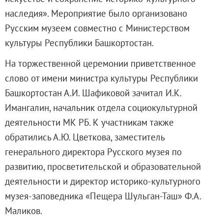
Русское искусство второй половины XI
наследия». Мероприятие было организовано
Русское народное искусство XVII-XXI в
Русским музеем совместно с Министерством
Будущие выставки
культуры Республики Башкортостан.
Выездные выставки
На торжественной церемонии приветственное
Садко
слово от имени министра культуры Республики
Михаил Нестеров
Башкортостан А.И. Шафиковой зачитал И.К.
Архив выставок
Имангалин, начальник отдела социокультурной
Степан Эрьзя – скульптор мира. К 150
деятельности МК РБ. К участникам также
Эпоха Императора Александра III и её
обратились А.Ю. Цветкова, заместитель
Архип Куинджи. Иллюзия света
генерального директора Русского музея по
Русская традиция
развитию, просветительской и образовательной
Наш авангард
деятельности и директор историко-культурного
Фёдор Васильев. К 175-летию со дня 
музея-заповедника «Пещера Шульган-Таш» Ф.А.
Посетителям
Маликов.
Справочная информация