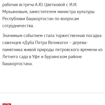
О музее
рабочая встреча А.Ю. Цветковой с И.И.
Генеральный директор
Мухьяновым, заместителем министра культуры
Дирекция
Республики Башкортостан по вопросам
Дворцы и сады
сотрудничества.
Михайловский дворец
Значимым событием стала торжественная посадка
Корпус Бенуа
саженцев «Дуба Петра Великого» – дерева-
Михайловский (Инженерный) замок
памятника живой природы петровского времени из
Мраморный дворец
Летнего сада в Уфе и Бурзянском районе
Строгановский дворец
Башкортостана.
Домик Петра I
Летний дворец Петра I
Летний сад
Михайловский сад
Западный павильон Михайловского за
Восточный павильон Михайловского за