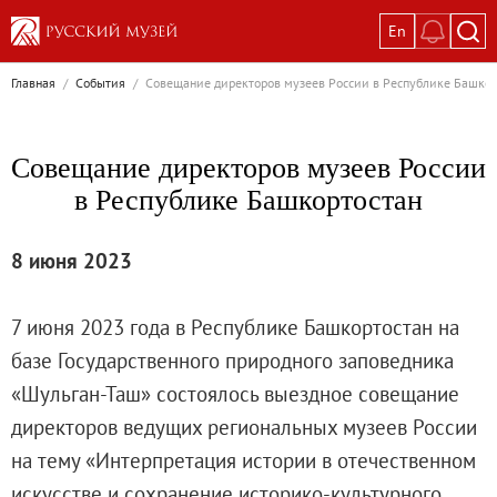
En
Выставки
Главная
/
События
/
Совещание директоров музеев России в Республике Башкор
Текущие выставки
Великая. Образ женщины в русском ис
Совещание директоров музеев России
Пётр Кончаловский. Сад в цвету
в Республике Башкортостан
Иван Шишкин. Русский лес
Василий Тропинин
8 июня 2023
Окрестности Санкт-Петербурга в гравюр
Памяти Киры Владимировны Михайлово
7 июня 2023 года в Республике Башкортостан на
Постоянные экспозиции
базе Государственного природного заповедника
Постоянная экспозиция «Наш Авангард
«Шульган-Таш» состоялось выездное совещание
Русское искусство первой половины XI
директоров ведущих региональных музеев России
Древнерусское искусство ХII—XVII век
на тему «Интерпретация истории в отечественном
Русское искусство XVIII века
искусстве и сохранение историко-культурного