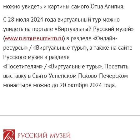
Филиал в Кемерово
можно увидеть и картины самого Отца Алипия.
Клуб Друзей Русского музея
С 28 июля 2024 года виртуальный тур можно
Партнеры и спонсоры
увидеть на портале «Виртуальный Русский музей»
Культурно-просветительские и выставочные
(
www.rusmuseumvrm.ru
)
в разделе «Онлайн-
Ассоциация художественных музеев
ресурсы» / «Виртуальные туры», а также на сайте
Локальные нормативные акты
Русского музея в разделе
Уставные документы
«Посетителям» / «Виртуальные туры». Посетить
Закупки
выставку в Свято-Успенском Псково-Печерском
Результаты проведения специальной о
монастыре можно до 20 октября 2024 года.
Аренда
Противодействие терроризму
Противодействие коррупции
Страницы памяти
Коллекции
Древнерусское искусство