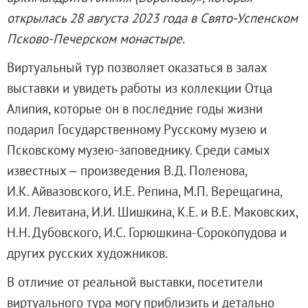
Русское искусство второй половины XI
открылась 28 августа 2023 года в Свято-Успенском
Русское народное искусство XVII-XXI в
Псково-Печерском монастыре.
Будущие выставки
Виртуальный тур позволяет оказаться в залах
Выездные выставки
выставки и увидеть работы из коллекции Отца
Садко
Алипия, которые он
в последние годы жизни
Михаил Нестеров
подарил
Государственному
Русскому музею и
Архив выставок
Псковскому музею-заповеднику. Среди самых
Степан Эрьзя – скульптор мира. К 150
известных ‒ произведения В.Д. Поленова,
Эпоха Императора Александра III и её
И.К. Айвазовского, И.Е. Репина, М.П. Верещагина,
Архип Куинджи. Иллюзия света
И.И. Левитана, И.И. Шишкина, К.Е. и В.Е. Маковских,
Русская традиция
Н.Н. Дубовского, И.С. Горюшкина-Сорокопудова и
Наш авангард
других русских художников.
Фёдор Васильев. К 175-летию со дня 
Посетителям
В отличие от реальной выставки, посетители
Справочная информация
виртуального тура могу приблизить и детально