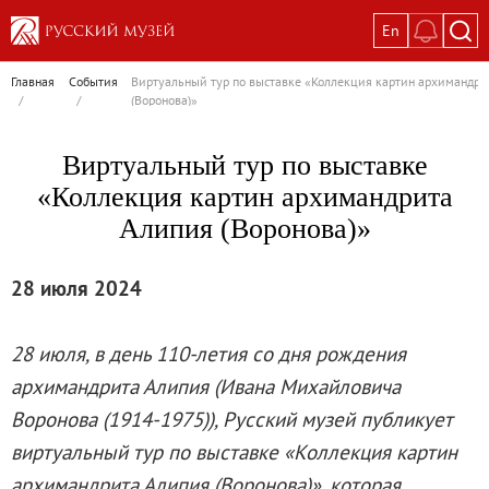
En
Выставки
Главная
События
Виртуальный тур по выставке «Коллекция картин архимандри
/
/
(Воронова)»
Текущие выставки
Великая. Образ женщины в русском ис
Виртуальный тур по выставке
Пётр Кончаловский. Сад в цвету
«Коллекция картин архимандрита
Иван Шишкин. Русский лес
Алипия (Воронова)»
Василий Тропинин
Окрестности Санкт-Петербурга в гравюр
28 июля 2024
Памяти Киры Владимировны Михайлово
Постоянные экспозиции
28 июля, в день 110-летия со дня рождения
Постоянная экспозиция «Наш Авангард
архимандрита Алипия (Ивана Михайловича
Русское искусство первой половины XI
Воронова (1914-1975)), Русский музей публикует
Древнерусское искусство ХII—XVII век
виртуальный тур по выставке «Коллекция картин
Русское искусство XVIII века
архимандрита Алипия (Воронова)», которая