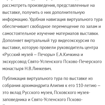
Адреса и часы работы
рассмотреть произведения, представленные на
О билетах, льготах и услугах
выставке, получить о них дополнительную
Правила покупки и возврата билетов
информацию. Удобная навигация виртуального тура
Правила посещения музея
обеспечивает свободное перемещение по залам и
Высказать мнение / Сообщить о проблеме
самостоятельное изучение материалов выставки.
Экскурсии
Дополняет виртуальный тур видеоэкскурсия по
Лекции и абонементы
выставке, которую провели руководитель центра
Лекторий
«Русский музей ‒ Печоры» Е.А.Кичкина и
Лекции
экскурсовод Свято-Успенского Псково-Печерского
Абонементы
монастыря Н.В.Линкевич.
Доступный музей
Публикация виртуального тура по выставке из
Программы и мероприятия
собрания архимандрита Алипия к его 110-летию ‒
Социально-культурные проекты
это вклад Русского музея, Псковского музея-
Для СМИ
заповедника и Свято-Успенского Псково-
О Музее