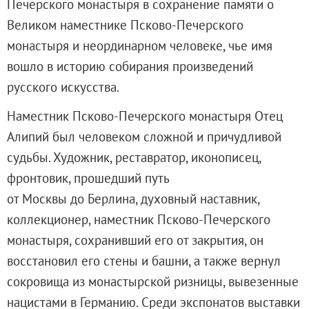
Печерского монастыря в сохранение памяти о
О музее
Великом наместнике Псково-Печерского
Генеральный директор
монастыря и неординарном человеке, чье имя
Дирекция
вошло в историю собирания произведений
Дворцы и сады
русского искусства.
Михайловский дворец
Корпус Бенуа
Наместник Псково-Печерского монастыря Отец
Михайловский (Инженерный) замок
Алипий был человеком сложной и причудливой
Мраморный дворец
судьбы. Художник, реставратор, иконописец,
Строгановский дворец
фронтовик, прошедший путь
Домик Петра I
от Москвы до Берлина, духовный наставник,
Летний дворец Петра I
коллекционер, наместник Псково-Печерского
Летний сад
монастыря, сохранивший его от закрытия, он
Михайловский сад
восстановил его стены и башни, а также вернул
Западный павильон Михайловского за
сокровища из монастырской ризницы, вывезенные
Восточный павильон Михайловского за
нацистами в Германию. Среди экспонатов выставки