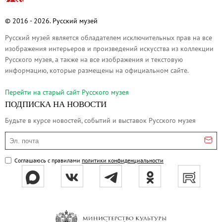
Живопись XVIII – первой половины XIX вв.
© 2016 - 2026. Русский музей
Живопись второй половины XIX века - начал
Русский музей является обладателем исключительных прав на все
Скульптура XVIII – начала XX вв.
изображения интерьеров и произведений искусства из коллекции
Скульптура XX – XXI вв.
Русского музея, а также на все изображения и текстовую
Нумизматика
информацию, которые размещены на официальном сайте.
Гравюра
Перейти на cтарый сайт Русского музея
Рисунок
ПОДПИСКА НА НОВОСТИ
Декоративно-прикладное искусство
Будьте в курсе новостей, событий и выставок Русского музея
Народное искусство
Эл. почта
Искусство новейших течений
Архив изображений
Соглашаюсь с правилами
политики конфиденциальности
Современная фотография
Дар Петера и Ирене Людвиг
Образование и наука
Молодёжный совет